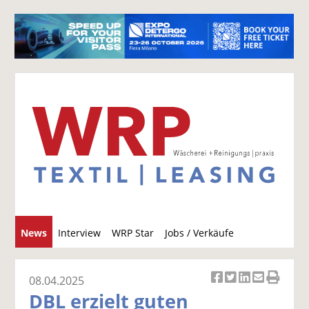
S
News
Interview
WRP Star
Jobs / Verkäufe
u
c
h
08.04.2025
Ar
Ar
Ar
Ar
Ar
e
DBL erzielt guten
ti
ti
ti
ti
ti