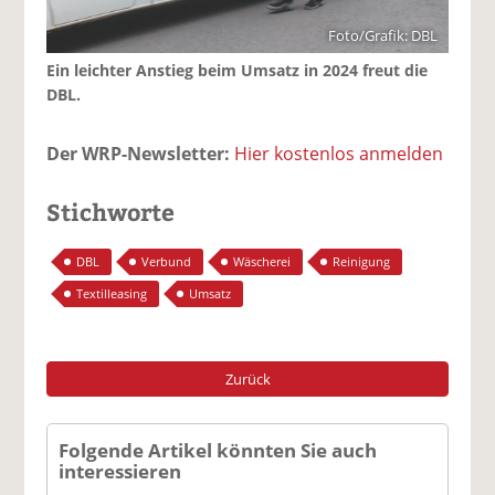
Foto/Grafik: DBL
Ein leichter Anstieg beim Umsatz in 2024 freut die
DBL.
Der WRP-Newsletter:
Hier kostenlos anmelden
Stichworte
DBL
Verbund
Wäscherei
Reinigung
Textilleasing
Umsatz
Zurück
Folgende Artikel könnten Sie auch
interessieren