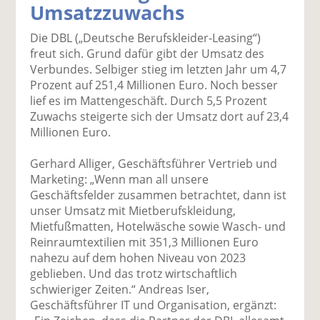
Umsatzzuwachs
k
k
k
k
k
el
el
el
el
el
Die DBL („Deutsche Berufskleider-Leasing“)
a
t
a
p
D
freut sich. Grund dafür gibt der Umsatz des
uf
wi
uf
er
ru
Verbundes. Selbiger stieg im letzten Jahr um 4,7
F
tt
Li
E
ck
Prozent auf 251,4 Millionen Euro. Noch besser
ac
er
n
m
e
lief es im Mattengeschäft. Durch 5,5 Prozent
e
n
k
ai
n
Zuwachs steigerte sich der Umsatz dort auf 23,4
b
e
l
Millionen Euro.
o
di
v
o
n
er
Gerhard Alliger, Geschäftsführer Vertrieb und
k
te
se
Marketing: „Wenn man all unsere
te
il
n
Geschäftsfelder zusammen betrachtet, dann ist
il
e
d
unser Umsatz mit Mietberufskleidung,
e
n
e
Mietfußmatten, Hotelwäsche sowie Wasch- und
n
n
Reinraumtextilien mit 351,3 Millionen Euro
nahezu auf dem hohen Niveau von 2023
geblieben. Und das trotz wirtschaftlich
schwieriger Zeiten.“ Andreas Iser,
Geschäftsführer IT und Organisation, ergänzt: