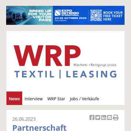
S
News
Interview
WRP Star
Jobs / Verkäufe
u
c
h
26.06.2023
Ar
Ar
Ar
Ar
Ar
e
Partnerschaft
ti
ti
ti
ti
ti