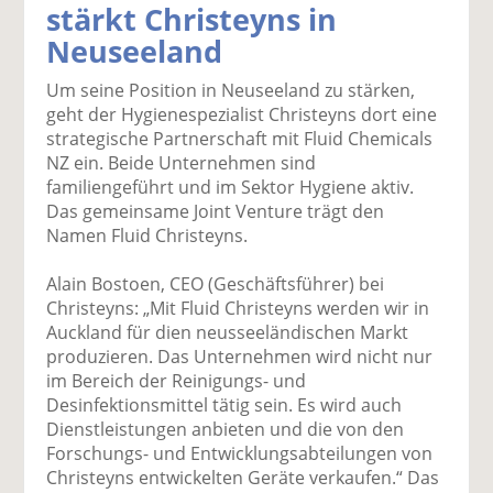
stärkt Christeyns in
k
k
k
k
k
Neuseeland
el
el
el
el
el
a
t
a
p
D
Um seine Position in Neuseeland zu stärken,
uf
wi
uf
er
ru
geht der Hygienespezialist Christeyns dort eine
F
tt
Li
E
ck
strategische Partnerschaft mit Fluid Chemicals
ac
er
n
m
e
NZ ein. Beide Unternehmen sind
e
n
k
ai
n
familiengeführt und im Sektor Hygiene aktiv.
b
e
l
Das gemeinsame Joint Venture trägt den
o
di
v
Namen Fluid Christeyns.
o
n
er
k
te
se
Alain Bostoen, CEO (Geschäftsführer) bei
te
il
n
Christeyns: „Mit Fluid Christeyns werden wir in
il
e
d
Auckland für dien neusseeländischen Markt
e
n
e
produzieren. Das Unternehmen wird nicht nur
n
n
im Bereich der Reinigungs- und
Desinfektionsmittel tätig sein. Es wird auch
Dienstleistungen anbieten und die von den
Forschungs- und Entwicklungsabteilungen von
Christeyns entwickelten Geräte verkaufen.“ Das