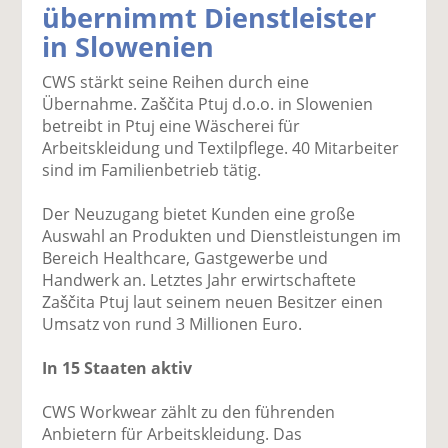
übernimmt Dienstleister
k
k
k
k
k
in Slowenien
el
el
el
el
el
a
t
a
p
D
CWS stärkt seine Reihen durch eine
uf
wi
uf
er
ru
Übernahme. Zaščita Ptuj d.o.o. in Slowenien
F
tt
Li
E
ck
betreibt in Ptuj eine Wäscherei für
ac
er
n
m
e
Arbeitskleidung und Textilpflege. 40 Mitarbeiter
e
n
k
ai
n
sind im Familienbetrieb tätig.
b
e
l
o
di
v
Der Neuzugang bietet Kunden eine große
o
n
er
Auswahl an Produkten und Dienstleistungen im
k
te
se
Bereich Healthcare, Gastgewerbe und
te
il
n
Handwerk an. Letztes Jahr erwirtschaftete
il
e
d
Zaščita Ptuj laut seinem neuen Besitzer einen
e
n
e
Umsatz von rund 3 Millionen Euro.
n
n
In 15 Staaten aktiv
CWS Workwear zählt zu den führenden
Anbietern für Arbeitskleidung. Das