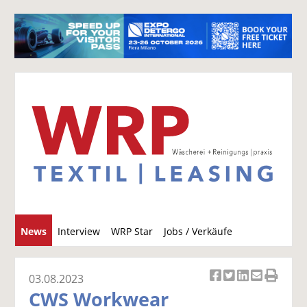
S
News
Interview
WRP Star
Jobs / Verkäufe
u
c
h
03.08.2023
Ar
Ar
Ar
Ar
Ar
e
CWS Workwear
ti
ti
ti
ti
ti