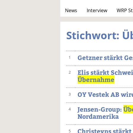
News
Interview
WRP St
Stichwort: 
Getzner stärkt G
1
Elis stärkt Schwe
2
Übernahme
OY Vestek AB wir
3
Jensen-Group:
Üb
4
Nordamerika
Christeyns stärk
5