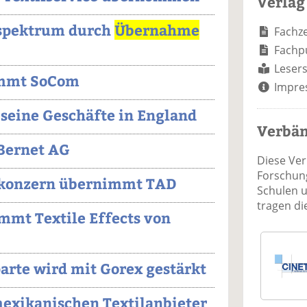
Verlag
fspektrum durch
Übernahme
Fachze
Fachp
Lesers
immt SoCom
Impre
 seine Geschäfte in England
Verbä
Bernet AG
Diese Ve
Forschung
konzern übernimmt TAD
Schulen 
tragen d
mt Textile Effects von
rte wird mit Gorex gestärkt
exikanischen Textilanbieter