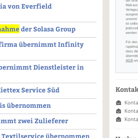
der Bra
a von Everfield
Mail auc
Verlags
ausgewä
unserer 
ist selb
nahme
der Solasa Group
jederzei
werden.
firma übernimmt Infinity
Für den
rapidmai
dass di
übermitt
AGB
un
ernimmt Dienstleister in
Kontak
iettex Service Süd
Konta
Elis übernommen
Konta
Konta
immt zwei Zulieferer
 Textilservice übernommen