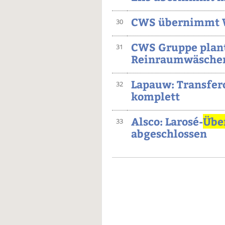
CWS übernimmt
30
CWS Gruppe plan
31
Reinraumwäschere
Lapauw: Transfer
32
komplett
Alsco: Larosé-
Übe
33
abgeschlossen