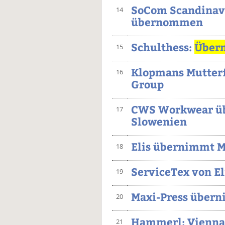
SoCom Scandinavi
14
übernommen
Schulthess:
Über
15
Klopmans Mutter
16
Group
CWS Workwear üb
17
Slowenien
Elis übernimmt M
18
ServiceTex von 
19
Maxi-Press übern
20
Hammerl: Vienna
21