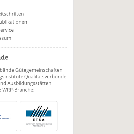
itschriften
ublikationen
ervice
ssum
nde
rbände Gütegemeinschaften
sinstitute Qualitätsverbünde
und Ausbildungsstätten
ie WRP-Branche: