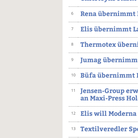
Rena übernimmt K
6
Elis übernimmt L
7
Thermotex übern
8
Jumag übernimmt
9
Büfa übernimmt 
10
Jensen-Group erw
11
an Maxi-Press Ho
Elis will Modern
12
Textilveredler Sp
13