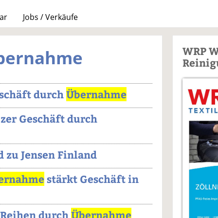
ar
Jobs / Verkäufe
WRP W
Übernahme
Reinig
eschäft durch
Übernahme
izer Geschäft durch
d zu Jensen Finland
ernahme
stärkt Geschäft in
t Reihen durch
Übernahme