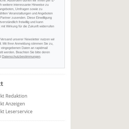
nche. Außerdem dürfen wir Ihnen per E-
h weitere interessante Hinweise zu
angeboten, Umfragen sowie zu
hlten Veranstaltungen und Angeboten
Partner zusenden. Diese Einwilligung
stverständlich freiwillig und kann
t mit Wirkung für die Zukunft widerrufen
 Versand unserer Newsletter nutzen wir
l. Mit Ihrer Anmeldung stimmen Sie zu,
e eingegebenen Daten an rapidmail
elt werden. Beachten Sie bitte deren
d
Datenschutzbestimmungen
.
t
kt Redaktion
kt Anzeigen
kt Leserservice