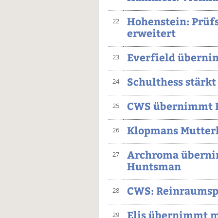
Hohenstein: Prü
22
erweitert
Everfield übern
23
Schulthess stärkt
24
CWS übernimmt 
25
Klopmans Mutter
26
Archroma übernim
27
Huntsman
CWS: Reinraumspa
28
Elis übernimmt m
29