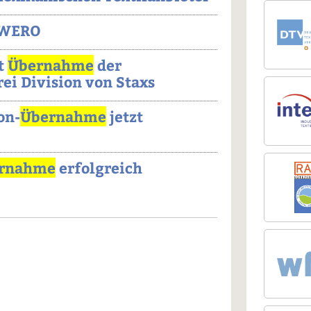
 WERO
t
Übernahme
der
i Division von Staxs
on-
Übernahme
jetzt
rnahme
erfolgreich