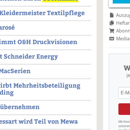
leidermeister Textilpflege
Auszug
Heftar
arosé
Abon
Media
immt O&H Druckvisionen
 Schneider Energy
W
MacSerien
j
irbt Mehrheitsbeteiligung
lding
a übernehmen
essart wird Teil von Mewa
Mit Ihre
unseren 