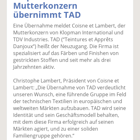
Mutterkonzern
k
k
k
k
k
übernimmt TAD
el
el
el
el
el
a
t
a
p
D
Eine Übernahme meldet Coisne et Lambert, der
uf
wi
uf
er
ru
Mutterkonzern von Klopman International und
F
tt
Li
E
ck
TDV Industries. TAD (“Teintures et Apprêts
ac
er
n
m
e
Danjoux“) heißt der Neuzugang. Die Firma ist
e
n
k
ai
n
spezialisiert auf das Färben und Finishen von
b
e
l
gestrickten Stoffen und seit mehr als drei
o
di
v
Jahrzehnten aktiv.
o
n
er
k
te
se
Christophe Lambert, Präsident von Coisne et
te
il
n
Lambert: „Die Übernahme von TAD verdeutlicht
il
e
d
unseren Wunsch, eine führende Gruppe im Feld
e
n
e
der technischen Textilien in europäischen und
n
n
weltweiten Märkten aufzubauen. TAD wird seine
Identität und sein Geschäftsmodell behalten,
mit dem diese Firma erfolgreich auf seinen
Märkten agiert, und zu einer soliden
Familiengruppe gehören.“