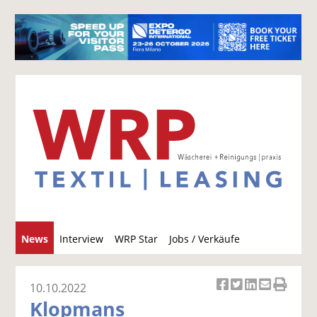
S
News
Interview
WRP Star
Jobs / Verkäufe
u
c
h
10.10.2022
Ar
Ar
Ar
Ar
Ar
e
Klopmans
ti
ti
ti
ti
ti