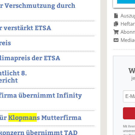
er Verschmutzung durch
Auszug
Heftar
 verstärkt ETSA
Abon
Media
reis
limapreis der ETSA
W
tlicht 8.
j
ericht
firma übernimmt Infinity
für
Klopman
s Mutterfirma
Mit Ihre
rkonzern übernimmt TAD
unseren 