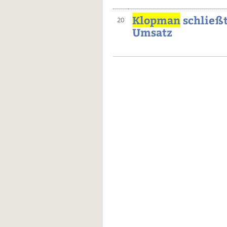
Klopman
schließt
20
Umsatz