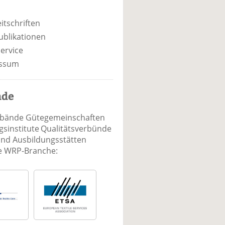
itschriften
ublikationen
ervice
ssum
nde
rbände Gütegemeinschaften
sinstitute Qualitätsverbünde
und Ausbildungsstätten
ie WRP-Branche: