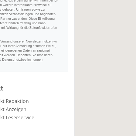
nche. Außerdem dürfen wir Ihnen per E-
h weitere interessante Hinweise zu
angeboten, Umfragen sowie zu
hlten Veranstaltungen und Angeboten
Partner zusenden. Diese Einwilligung
stverständlich freiwillig und kann
t mit Wirkung für die Zukunft widerrufen
 Versand unserer Newsletter nutzen wir
l. Mit Ihrer Anmeldung stimmen Sie zu,
e eingegebenen Daten an rapidmail
elt werden. Beachten Sie bitte deren
d
Datenschutzbestimmungen
.
t
kt Redaktion
kt Anzeigen
kt Leserservice