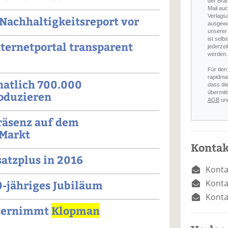
der Bra
Mail auc
Verlags
. Nachhaltigkeitsreport vor
ausgewä
unserer 
ist selb
nternetportal transparent
jederzei
werden.
Für den
rapidmai
atlich 700.000
dass di
übermitt
oduzieren
AGB
un
räsenz auf dem
 Markt
Kontak
atzplus in 2016
Konta
Konta
0-jähriges Jubiläum
Konta
übernimmt
Klopman