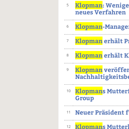
Klopman
: Wenig
5
neues Verfahren
Klopman
-Manager
6
Klopman
erhält P
7
Klopman
erhält K
8
Klopman
veröffen
9
Nachhaltigkeitsb
Klopman
s Mutter
10
Group
Neuer Präsident 
11
Klopman
s Mutte
12