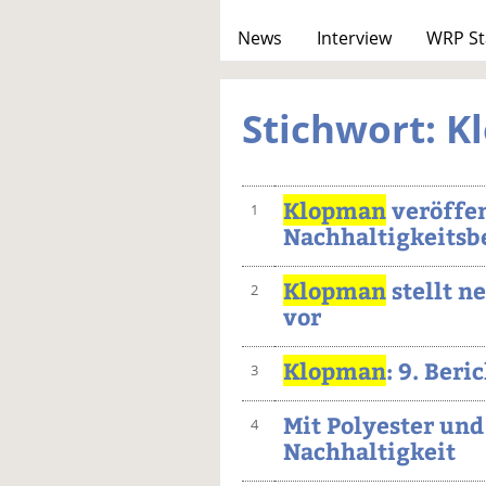
News
Interview
WRP St
Stichwort: 
Klopman
veröffen
1
Nachhaltigkeitsb
Klopman
stellt n
2
vor
Klopman
: 9. Ber
3
Mit Polyester un
4
Nachhaltigkeit