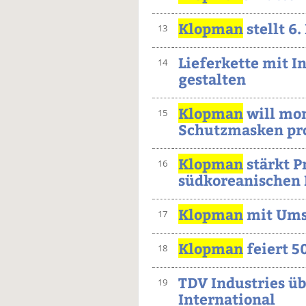
Klopman
stellt 6
13
Lieferkette mit I
14
gestalten
Klopman
will mon
15
Schutzmasken pr
Klopman
stärkt P
16
südkoreanischen
Klopman
mit Ums
17
Klopman
feiert 5
18
TDV Industries 
19
International