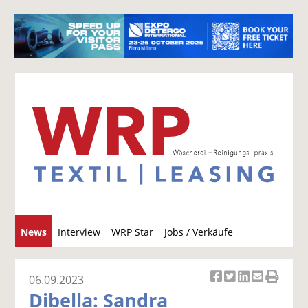
S
News
Interview
WRP Star
Jobs / Verkäufe
u
c
h
06.09.2023
Ar
Ar
Ar
Ar
Ar
e
Dibella: Sandra
ti
ti
ti
ti
ti