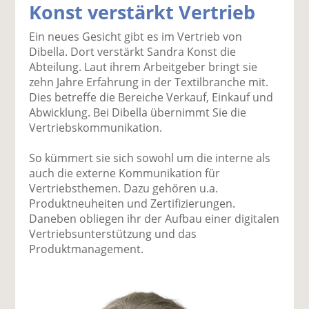
Konst verstärkt Vertrieb
k
k
k
k
k
el
el
el
el
el
Ein neues Gesicht gibt es im Vertrieb von
a
t
a
p
D
Dibella. Dort verstärkt Sandra Konst die
uf
wi
uf
er
ru
Abteilung. Laut ihrem Arbeitgeber bringt sie
F
tt
Li
E
ck
zehn Jahre Erfahrung in der Textilbranche mit.
ac
er
n
m
e
Dies betreffe die Bereiche Verkauf, Einkauf und
e
n
k
ai
n
Abwicklung. Bei Dibella übernimmt Sie die
b
e
l
Vertriebskommunikation.
o
di
v
o
n
er
So kümmert sie sich sowohl um die interne als
k
te
se
auch die externe Kommunikation für
te
il
n
Vertriebsthemen. Dazu gehören u.a.
il
e
d
Produktneuheiten und Zertifizierungen.
e
n
e
Daneben obliegen ihr der Aufbau einer digitalen
n
n
Vertriebsunterstützung und das
Produktmanagement.