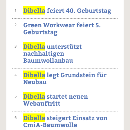
Dibella
feiert 40. Geburtstag
1
Green Workwear feiert 5.
2
Geburtstag
Dibella
unterstützt
3
nachhaltigen
Baumwollanbau
Dibella
legt Grundstein für
4
Neubau
Dibella
startet neuen
5
Webauftritt
Dibella
steigert Einsatz von
6
CmiA-Baumwolle