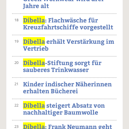
Jahre alt
Dibella
: Flachwäsche für
18
Kreuzfahrtschiffe vorgestellt
Dibella
erhält Verstärkung im
19
Vertrieb
Dibella
-Stiftung sorgt für
20
sauberes Trinkwasser
Kinder indischer Näherinnen
21
erhalten Bücherei
Dibella
steigert Absatz von
22
nachhaltiger Baumwolle
Dibella
: Frank Neumann geht
23