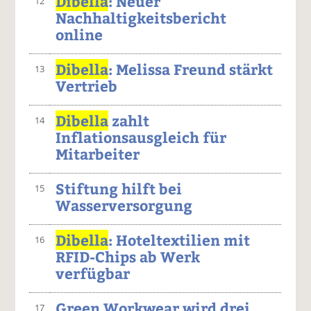
Dibella
: Neuer
12
Nachhaltigkeitsbericht
online
Dibella
: Melissa Freund stärkt
13
Vertrieb
Dibella
zahlt
14
Inflationsausgleich für
Mitarbeiter
Stiftung hilft bei
15
Wasserversorgung
Dibella
: Hoteltextilien mit
16
RFID-Chips ab Werk
verfügbar
Green Workwear wird drei
17