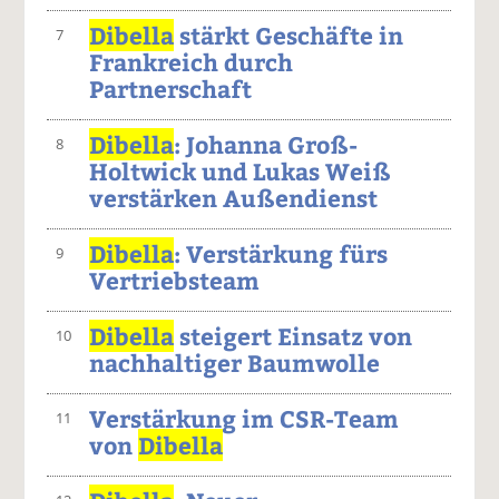
Dibella
stärkt Geschäfte in
7
Frankreich durch
Partnerschaft
Dibella
: Johanna Groß-
8
Holtwick und Lukas Weiß
verstärken Außendienst
Dibella
: Verstärkung fürs
9
Vertriebsteam
Dibella
steigert Einsatz von
10
nachhaltiger Baumwolle
Verstärkung im CSR-Team
11
von
Dibella