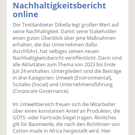
Nachhaltigkeitsbericht
k
k
k
k
k
online
el
el
el
el
el
a
t
a
p
D
Der Textilanbieter Dibella legt großen Wert auf
uf
wi
uf
er
ru
seine Nachhaltigkeit. Damit seine Stakeholder
F
tt
Li
E
ck
einen guten Überblick über jene Maßnahmen
ac
er
n
m
e
erhalten, die das Unternehmen dafür
e
n
k
ai
n
durchführt, hat selbiges seinen neuen
b
e
l
Nachhaltigkeitsbericht veröffentlicht. Darin sind
o
di
v
alle Aktivitäten zum Thema von 2023 bis Ende
o
n
er
Juli 24 enthalten. Untergliedert sind die Beiträge
k
te
se
in drei Kategorien: Umwelt (Environmental),
te
il
n
Soziales (Social) und Unternehmensführung
il
e
d
(Corporate Governance).
e
n
e
n
n
Im Umweltbereich freuen sich die Mitarbeiter
über einen konstanten Anteil an Produkten, die
GOTS- oder Fairtrade-Siegel tragen. Ähnliches
gilt für Baumwolle, die nach den Richtlinien von
Cotton made in Africa hergestellt wird. Hier