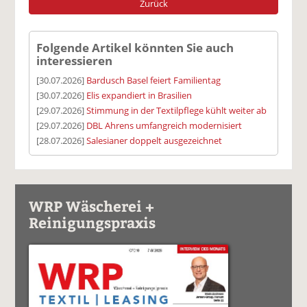
Zurück
Folgende Artikel könnten Sie auch
interessieren
[30.07.2026]
Bardusch Basel feiert Familientag
[30.07.2026]
Elis expandiert in Brasilien
[29.07.2026]
Stimmung in der Textilpflege kühlt weiter ab
[29.07.2026]
DBL Ahrens umfangreich modernisiert
[28.07.2026]
Salesianer doppelt ausgezeichnet
WRP Wäscherei +
Reinigungspraxis