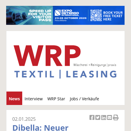
S
News
Interview
WRP Star
Jobs / Verkäufe
u
c
h
02.01.2025
Ar
Ar
Ar
Ar
Ar
e
Dibella: Neuer
ti
ti
ti
ti
ti