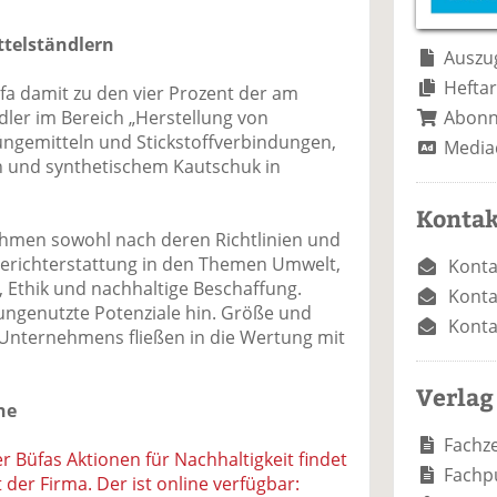
e
n
e
n
n
ttelständlern
Auszug
Heftar
fa damit zu den vier Prozent der am
Abon
dler im Bereich „Herstellung von
ngemitteln und Stickstoffverbindungen,
Media
n und synthetischem Kautschuk in
Kontak
hmen sowohl nach deren Richtlinien und
richterstattung in den Themen Umwelt,
Konta
 Ethik und nachhaltige Beschaffung.
Konta
ungenutzte Potenziale hin. Größe und
Konta
Unternehmens fließen in die Wertung mit
Verlag
ne
Fachze
er Büfas Aktionen für Nachhaltigkeit findet
Fachp
 der Firma. Der ist online verfügbar: