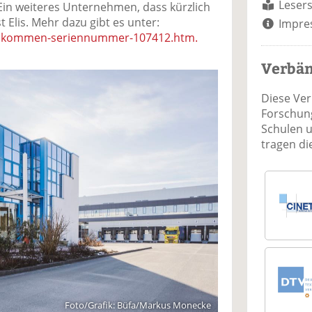
Lesers
in weiteres Unternehmen, dass kürzlich
t Elis. Mehr dazu gibt es unter:
Impre
/willkommen-seriennummer-107412.htm.
Verbä
Diese Ve
Forschung
Schulen 
tragen d
Foto/Grafik: Büfa/Markus Monecke