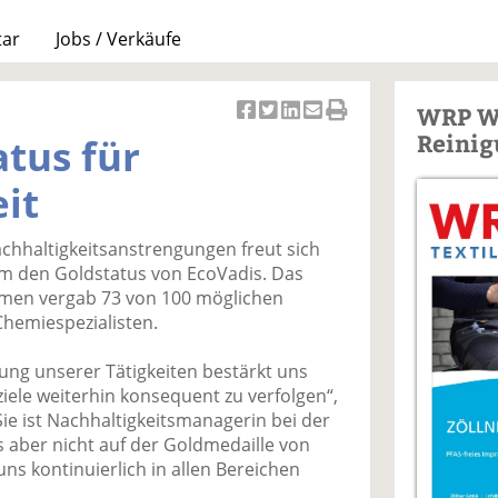
tar
Jobs / Verkäufe
WRP W
Ar
Ar
Ar
Ar
Ar
Reinig
atus für
ti
ti
ti
ti
ti
k
k
k
k
k
it
el
el
el
el
el
a
t
a
p
D
achhaltigkeitsanstrengungen freut sich
uf
wi
uf
er
ru
 den Goldstatus von EcoVadis. Das
F
tt
Li
E
ck
men vergab 73 von 100 möglichen
ac
er
n
m
e
hemiespezialisten.
e
n
k
ai
n
b
e
l
ng unserer Tätigkeiten bestärkt uns
o
di
v
ziele weiterhin konsequent zu verfolgen“,
o
n
er
ie ist Nachhaltigkeitsmanagerin bei der
k
te
se
 aber nicht auf der Goldmedaille von
te
il
n
s kontinuierlich in allen Bereichen
il
e
d