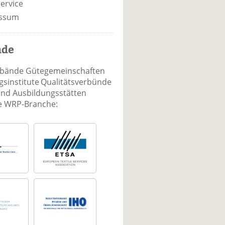
ervice
ssum
nde
rbände Gütegemeinschaften
sinstitute Qualitätsverbünde
und Ausbildungsstätten
ie WRP-Branche: