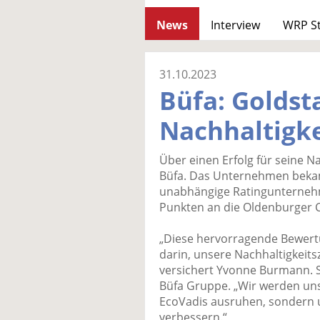
News
Interview
WRP S
31.10.2023
Büfa: Goldst
Nachhaltigke
Über einen Erfolg für seine N
Büfa. Das Unternehmen bekam
unabhängige Ratingunterneh
Punkten an die Oldenburger C
„Diese hervorragende Bewertu
darin, unsere Nachhaltigkeits
versichert Yvonne Burmann. S
Büfa Gruppe. „Wir werden uns
EcoVadis ausruhen, sondern un
verbessern.“