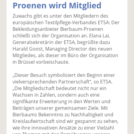
Proenen wird Mitglied
k
k
k
k
k
el
el
el
el
el
Zuwachs gibt es unter den Mitgliedern des
a
t
a
p
D
europäischen Textilpflege-Verbandes ETSA: Der
uf
wi
uf
er
ru
Bekleidungsanbieter Bierbaum-Proenen
F
tt
Li
E
ck
schließt sich der Organisation an. Elana Lai,
ac
er
n
m
e
Generalsekretärin der ETSA, begrüßte dazu
e
n
k
ai
n
Harald Goost, Managing Director des neuen
b
e
l
Mitgliedes, als dieser im Büro der Organisation
o
di
v
in Brüssel vorbeischaute.
o
n
er
k
te
se
„Dieser Besuch symbolisiert den Beginn einer
te
il
n
vielversprechenden Partnerschaft“, so ETSA.
il
e
d
„Die Mitgliedschaft bedeutet nicht nur ein
e
n
e
Wachsen in Zahlen, sondern auch eine
n
n
signifikante Erweiterung in den Werten und
Beiträgen unserer gemeinsamen Ziele. Mit
Bierbaums Bekenntnis zu Nachhaltigkeit und
Kreislaufwirtschaft sind wir gespannt zu sehen,
wie ihre innovativen Ansätze zu einer Vielzahl