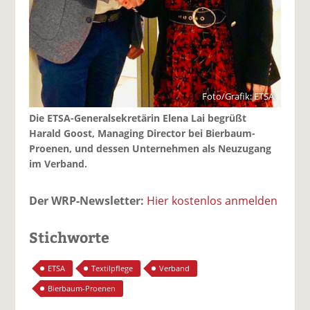
Foto/Grafik: ETSA
Die ETSA-Generalsekretärin Elena Lai begrüßt
Harald Goost, Managing Director bei Bierbaum-
Proenen, und dessen Unternehmen als Neuzugang
im Verband.
Der WRP-Newsletter:
Hier kostenlos anmelden
Stichworte
ETSA
Textilpflege
Verband
Bierbaum-Proenen