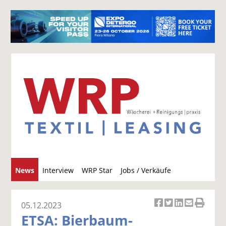
S
News
Interview
WRP Star
Jobs / Verkäufe
u
c
h
05.12.2023
Ar
Ar
Ar
Ar
Ar
e
ETSA: Bierbaum-
ti
ti
ti
ti
ti