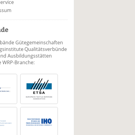
ervice
ssum
nde
rbände Gütegemeinschaften
sinstitute Qualitätsverbünde
und Ausbildungsstätten
ie WRP-Branche: