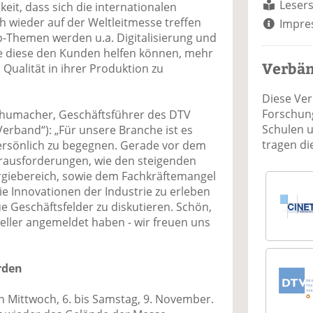
Lesers
eit, dass sich die internationalen
h wieder auf der Weltleitmesse treffen
Impre
-Themen werden u.a. Digitalisierung und
e diese den Kunden helfen können, mehr
Verbä
d Qualität in ihrer Produktion zu
Diese Ve
Forschung
chumacher, Geschäftsführer des DTV
Schulen 
Verband“): „Für unsere Branche ist es
tragen d
 persönlich zu begegnen. Gerade vor dem
rausforderungen, wie den steigenden
rgiebereich, sowie dem Fachkräftemangel
 die Innovationen der Industrie zu erleben
 Geschäftsfelder zu diskutieren. Schön,
teller angemeldet haben - wir freuen uns
rden
n Mittwoch, 6. bis Samstag, 9. November.