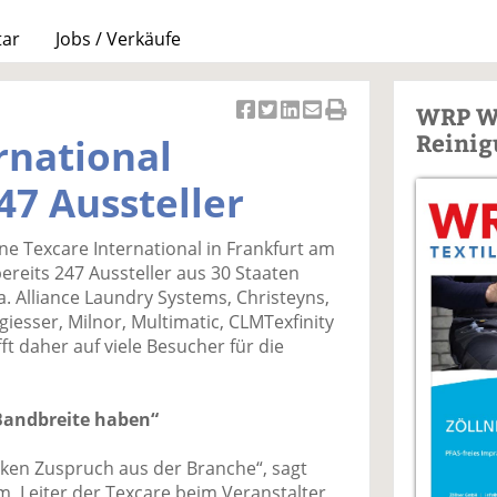
tar
Jobs / Verkäufe
WRP W
Ar
Ar
Ar
Ar
Ar
Reinig
rnational
ti
ti
ti
ti
ti
k
k
k
k
k
47 Aussteller
el
el
el
el
el
a
t
a
p
D
e Texcare International in Frankfurt am
uf
wi
uf
er
ru
ereits 247 Aussteller aus 30 Staaten
F
tt
Li
E
ck
. Alliance Laundry Systems, Christeyns,
ac
er
n
m
e
giesser, Milnor, Multimatic, CLMTexfinity
e
n
k
ai
n
ft daher auf viele Besucher für die
b
e
l
o
di
v
o
n
er
Bandbreite haben“
k
te
se
te
il
n
rken Zuspruch aus der Branche“, sagt
il
e
d
 Leiter der Texcare beim Veranstalter,