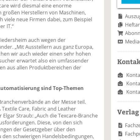
e
n
e
xcare wird diesmal eine enorme
n
n
n großen Herstellern von Maschinen,
Auszug
h viele neue Firmen dabei, zum Beispiel
Heftar
r IT.“
Abon
-Wiedersheim auch wegen der
Media
nder. „Mit Ausstellern aus ganz Europa,
chen wir auch wieder einen sehr hohen
Kontak
esucher erwartet also ein umfassender
nen aus allen Produktbereichen der
Konta
Konta
Automatisierung sind Top-Themen
Konta
anchenverbände an der Messe teil.
Textile Care, Fabric and Leather
Verlag
r Elgar Straub: „Auch die Texcare-Branche
ausforderungen. Diese, von den sich
Fachze
ngen der Gesetzgeber über den
Fachp
zu den schwierigen Handelsbedingungen,