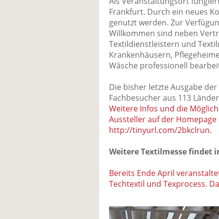
Als Veranstaltungsort fungie
Frankfurt. Durch ein neues K
genutzt werden. Zur Verfügung
Willkommen sind neben Vertr
Textildienstleistern und Texti
Krankenhäusern, Pflegeheimen
Wäsche professionell bearbei
Die bisher letzte Ausgabe der
Fachbesucher aus 113 Ländern
Weitere Infos und die Möglic
Aussteller auf der Homepage d
http://tinyurl.com/2bkclrun.
Weitere Textilmesse findet i
Bereits Ende April veranstalt
Techtextil und Texprocess. Da