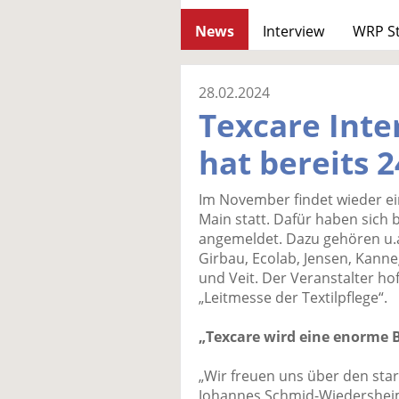
News
Interview
WRP S
28.02.2024
Texcare Inte
hat bereits 2
Im November findet wieder ein
Main statt. Dafür haben sich b
angemeldet. Dazu gehören u.a
Girbau, Ecolab, Jensen, Kanne
und Veit. Der Veranstalter hof
„Leitmesse der Textilpflege“.
„Texcare wird eine enorme 
„Wir freuen uns über den sta
Johannes Schmid-Wiedersheim,