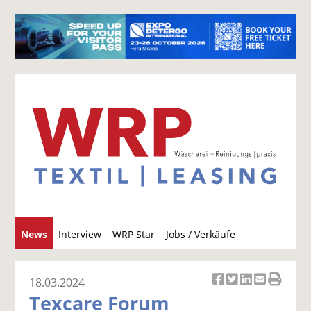
S
News
Interview
WRP Star
Jobs / Verkäufe
u
c
h
18.03.2024
Ar
Ar
Ar
Ar
Ar
e
Texcare Forum
ti
ti
ti
ti
ti