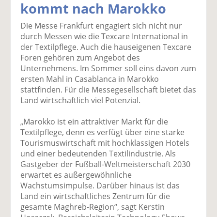
kommt nach Marokko
k
k
k
k
k
el
el
el
el
el
Die Messe Frankfurt engagiert sich nicht nur
a
t
a
p
D
durch Messen wie die Texcare International in
uf
wi
uf
er
ru
der Textilpflege. Auch die hauseigenen Texcare
F
tt
Li
E
ck
Foren gehören zum Angebot des
ac
er
n
m
e
Unternehmens. Im Sommer soll eins davon zum
e
n
k
ai
n
ersten Mahl in Casablanca in Marokko
b
e
l
stattfinden. Für die Messegesellschaft bietet das
o
di
v
Land wirtschaftlich viel Potenzial.
o
n
er
k
te
se
„Marokko ist ein attraktiver Markt für die
te
il
n
Textilpflege, denn es verfügt über eine starke
il
e
d
Tourismuswirtschaft mit hochklassigen Hotels
e
n
e
und einer bedeutenden Textilindustrie. Als
n
n
Gastgeber der Fußball-Weltmeisterschaft 2030
erwartet es außergewöhnliche
Wachstumsimpulse. Darüber hinaus ist das
Land ein wirtschaftliches Zentrum für die
gesamte Maghreb-Region“, sagt Kerstin