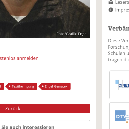
Lesers
Impre
Verbä
Foto/Grafik: Engel
Diese Ve
Forschung
Schulen 
ostenlos anmelden
tragen d
l
Textilreinigung
Engel-Gematex
Zurück
 Sie auch interessieren