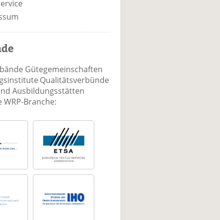
ervice
ssum
nde
rbände Gütegemeinschaften
sinstitute Qualitätsverbünde
und Ausbildungsstätten
ie WRP-Branche: