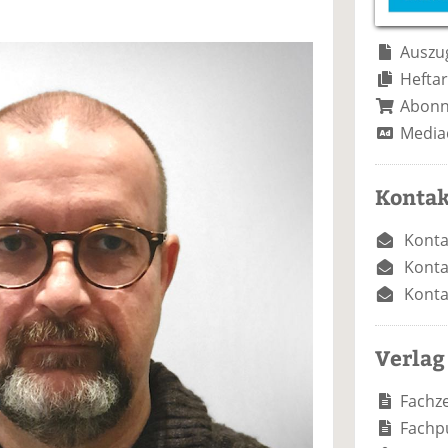
e
n
e
n
n
Auszug
Heftar
Abon
Media
Kontak
Konta
Konta
Konta
Verlag
Fachze
Fachp