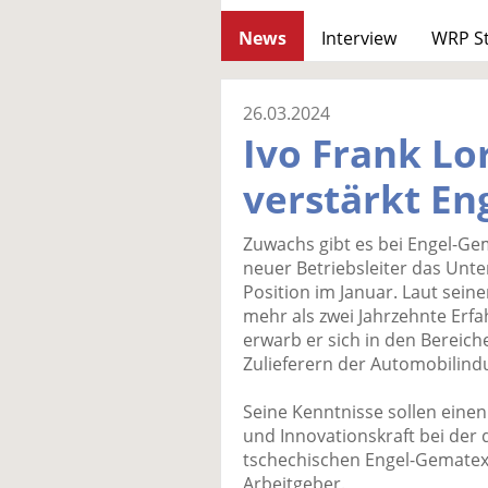
News
Interview
WRP S
26.03.2024
Ivo Frank Lo
verstärkt E
Zuwachs gibt es bei Engel-Gem
neuer Betriebsleiter das Unt
Position im Januar. Laut sein
mehr als zwei Jahrzehnte Erfa
erwarb er sich in den Bereich
Zulieferern der Automobilindu
Seine Kenntnisse sollen einen
und Innovationskraft bei de
tschechischen Engel-Gematex s
Arbeitgeber.