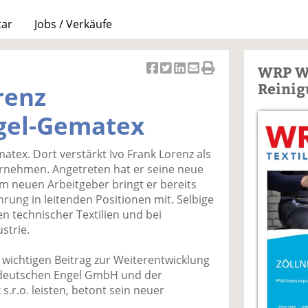
tar
Jobs / Verkäufe
WRP W
Ar
Ar
Ar
Ar
Ar
Reinig
renz
ti
ti
ti
ti
ti
k
k
k
k
k
ngel-Gematex
el
el
el
el
el
a
t
a
p
D
atex. Dort verstärkt Ivo Frank Lorenz als
uf
wi
uf
er
ru
ernehmen. Angetreten hat er seine neue
F
tt
Li
E
ck
em neuen Arbeitgeber bringt er bereits
ac
er
n
m
e
hrung in leitenden Positionen mit. Selbige
e
n
k
ai
n
en technischer Textilien und bei
b
e
l
strie.
o
di
v
o
n
er
 wichtigen Beitrag zur Weiterentwicklung
k
te
se
r deutschen Engel GmbH und der
te
il
n
.r.o. leisten, betont sein neuer
il
e
d