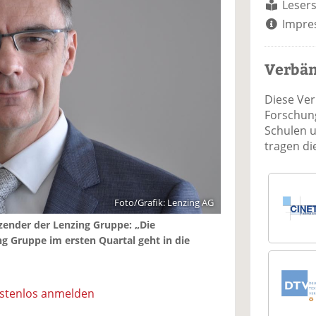
Lesers
Impre
Verbä
Diese Ve
Forschung
Schulen 
tragen d
Foto/Grafik: Lenzing AG
tzender der Lenzing Gruppe: „Die
g Gruppe im ersten Quartal geht in die
ostenlos anmelden