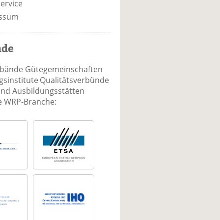
ervice
ssum
nde
rbände Gütegemeinschaften
sinstitute Qualitätsverbünde
und Ausbildungsstätten
ie WRP-Branche: