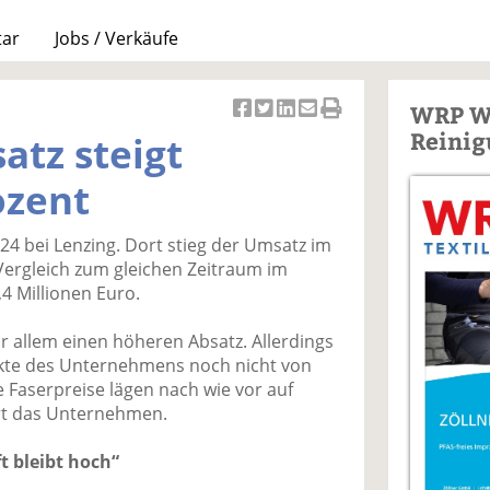
tar
Jobs / Verkäufe
WRP W
Ar
Ar
Ar
Ar
Ar
Reinig
atz steigt
ti
ti
ti
ti
ti
k
k
k
k
k
ozent
el
el
el
el
el
a
t
a
p
D
024 bei Lenzing. Dort stieg der Umsatz im
uf
wi
uf
er
ru
Vergleich zum gleichen Zeitraum im
F
tt
Li
E
ck
,4 Millionen Euro.
ac
er
n
m
e
e
n
k
ai
n
or allem einen höheren Absatz. Allerdings
b
e
l
rkte des Unternehmens noch nicht von
o
di
v
e Faserpreise lägen nach wie vor auf
o
n
er
ärt das Unternehmen.
k
te
se
te
il
n
t bleibt hoch“
il
e
d