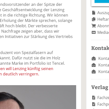
e
n
e
tandsvorsitzender an der Spitze der
n
n
ie Geschäftsentwicklung der Lenzing
Auszug
 in die richtige Richtung. Wir können
Heftar
 Erholung der Märkte sprechen, solange
Abon
ft hoch bleibt. Der verbesserte
 Nachfrage zeigen aber, dass wir
Media
 Initiativen zur Stärkung des Vertriebs
Kontak
oduzent von Spezialfasern auf
ekannt. Dafür nutzt sie die im Holz
Konta
annte Marke im Portfolio ist Tencel.
Konta
n will Lenzing künftig seinen
Konta
 deutlich verringern.
Verlag
Fachze
Fachp