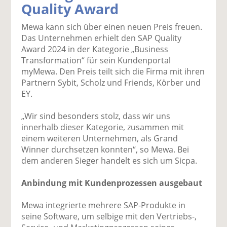
Quality Award
k
k
k
k
k
el
el
el
el
el
Mewa kann sich über einen neuen Preis freuen.
a
t
a
p
D
Das Unternehmen erhielt den SAP Quality
uf
wi
uf
er
ru
Award 2024 in der Kategorie „Business
F
tt
Li
E
ck
Transformation“ für sein Kundenportal
ac
er
n
m
e
myMewa. Den Preis teilt sich die Firma mit ihren
e
n
k
ai
n
Partnern Sybit, Scholz und Friends, Körber und
b
e
l
EY.
o
di
v
o
n
er
„Wir sind besonders stolz, dass wir uns
k
te
se
innerhalb dieser Kategorie, zusammen mit
te
il
n
einem weiteren Unternehmen, als Grand
il
e
d
Winner durchsetzen konnten“, so Mewa. Bei
e
n
e
dem anderen Sieger handelt es sich um Sicpa.
n
n
Anbindung mit Kundenprozessen ausgebaut
Mewa integrierte mehrere SAP-Produkte in
seine Software, um selbige mit den Vertriebs-,