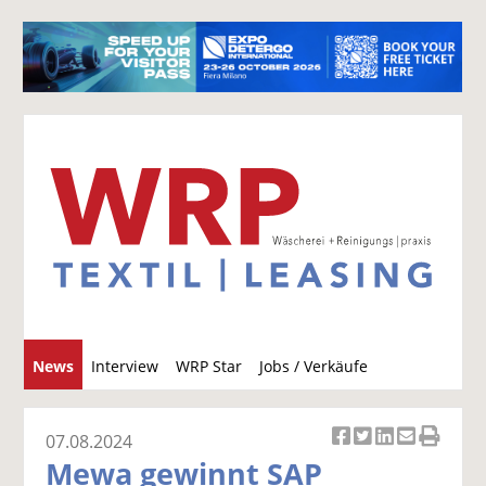
S
News
Interview
WRP Star
Jobs / Verkäufe
u
c
h
07.08.2024
Ar
Ar
Ar
Ar
Ar
e
Mewa gewinnt SAP
ti
ti
ti
ti
ti