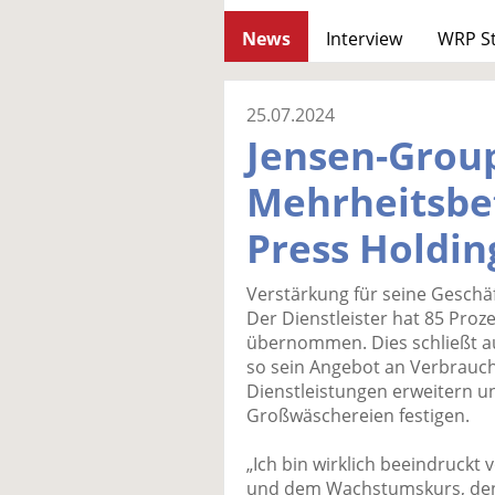
News
Interview
WRP S
25.07.2024
Jensen-Grou
Mehrheitsbet
Press Holdin
Verstärkung für seine Geschäf
Der Dienstleister hat 85 Proz
übernommen. Dies schließt auc
so sein Angebot an Verbrauch
Dienstleistungen erweitern un
Großwäschereien festigen.
„Ich bin wirklich beeindruck
und dem Wachstumskurs, den 