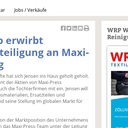
tar
Jobs / Verkäufe
WRP W
Ar
Ar
Ar
Ar
Ar
Reinig
p erwirbt
ti
ti
ti
ti
ti
k
k
k
k
k
eiligung an Maxi-
el
el
el
el
el
a
t
a
p
D
g
uf
wi
uf
er
ru
F
tt
Li
E
ck
te hat sich Jensen ins Haus geholt geholt.
ac
er
n
m
e
ent der Aktien von Maxi-Press
e
n
k
ai
n
h die Tochterfirmen mit ein. Jensen will
b
e
l
smaterialien, Ersatzteilen und
o
di
v
d seine Stellung im globalen Markt für
o
n
er
k
te
se
te
il
n
t von der Marktposition des Unternehmens
il
e
d
das Maxi-Press-Team unter der Leitung