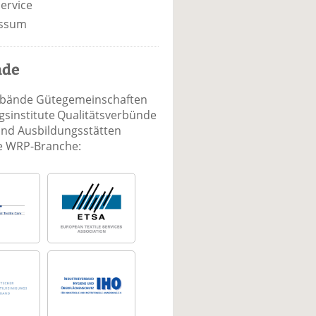
ervice
ssum
nde
rbände Gütegemeinschaften
sinstitute Qualitätsverbünde
und Ausbildungsstätten
ie WRP-Branche: