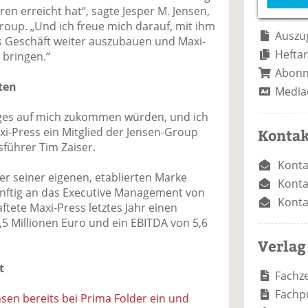
e
n
e
ren erreicht hat“, sagte Jesper M. Jensen,
n
n
roup. „Und ich freue mich darauf, mit ihm
Auszug
Geschäft weiter auszubauen und Maxi-
Heftar
 bringen.“
Abon
ten
Media
Tages auf mich zukommen würden, und ich
axi-Press ein Mitglied der Jensen-Group
Kontak
sführer Tim Zaiser.
Konta
er seiner eigenen, etablierten Marke
Konta
künftig an das Executive Management von
Konta
ftete Maxi-Press letztes Jahr einen
5 Millionen Euro und ein EBITDA von 5,6
Verlag
t
Fachze
Fachp
sen bereits bei Prima Folder ein und