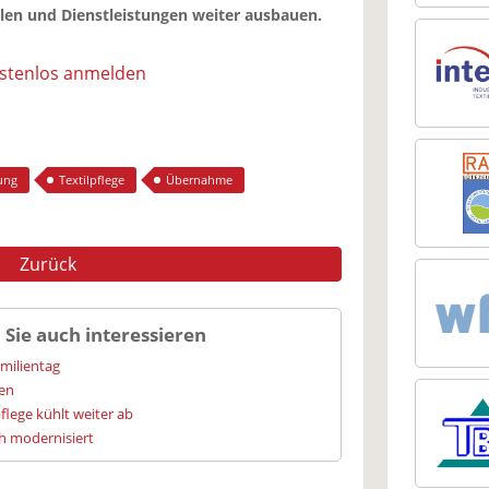
ilen und Dienstleistungen weiter ausbauen.
ostenlos anmelden
ung
Textilpflege
Übernahme
Zurück
 Sie auch interessieren
amilientag
ien
flege kühlt weiter ab
h modernisiert