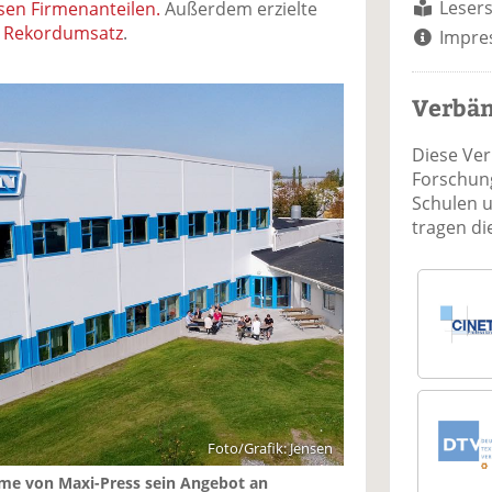
Lesers
sen Firmenanteilen.
Außerdem erzielte
n Rekordumsatz
.
Impre
Verbä
Diese Ve
Forschung
Schulen 
tragen d
Foto/Grafik: Jensen
me von Maxi-Press sein Angebot an