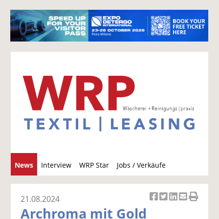
S
News
Interview
WRP Star
Jobs / Verkäufe
u
c
h
21.08.2024
Ar
Ar
Ar
Ar
Ar
e
Archroma mit Gold
ti
ti
ti
ti
ti