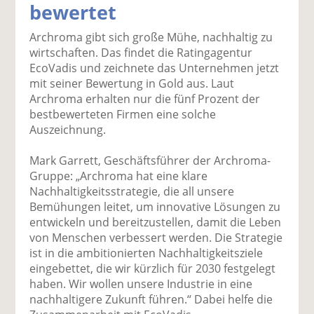
bewertet
k
k
k
k
k
el
el
el
el
el
Archroma gibt sich große Mühe, nachhaltig zu
a
t
a
p
D
wirtschaften. Das findet die Ratingagentur
uf
wi
uf
er
ru
EcoVadis und zeichnete das Unternehmen jetzt
F
tt
Li
E
ck
mit seiner Bewertung in Gold aus. Laut
ac
er
n
m
e
Archroma erhalten nur die fünf Prozent der
e
n
k
ai
n
bestbewerteten Firmen eine solche
b
e
l
Auszeichnung.
o
di
v
o
n
er
Mark Garrett, Geschäftsführer der Archroma-
k
te
se
Gruppe: „Archroma hat eine klare
te
il
n
Nachhaltigkeitsstrategie, die all unsere
il
e
d
Bemühungen leitet, um innovative Lösungen zu
e
n
e
entwickeln und bereitzustellen, damit die Leben
n
n
von Menschen verbessert werden. Die Strategie
ist in die ambitionierten Nachhaltigkeitsziele
eingebettet, die wir kürzlich für 2030 festgelegt
haben. Wir wollen unsere Industrie in eine
nachhaltigere Zukunft führen.“ Dabei helfe die