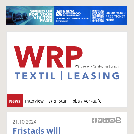
S
News
Interview
WRP Star
Jobs / Verkäufe
u
c
h
21.10.2024
Ar
Ar
Ar
Ar
Ar
e
Fristads will
ti
ti
ti
ti
ti