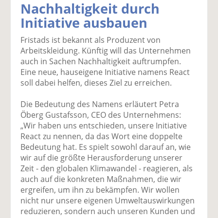
Nachhaltigkeit durch
k
k
k
k
k
Initiative ausbauen
el
el
el
el
el
a
t
a
p
D
Fristads ist bekannt als Produzent von
uf
wi
uf
er
ru
Arbeitskleidung. Künftig will das Unternehmen
F
tt
Li
E
ck
auch in Sachen Nachhaltigkeit auftrumpfen.
ac
er
n
m
e
Eine neue, hauseigene Initiative namens React
e
n
k
ai
n
soll dabei helfen, dieses Ziel zu erreichen.
b
e
l
o
di
v
Die Bedeutung des Namens erläutert Petra
o
n
er
Öberg Gustafsson, CEO des Unternehmens:
k
te
se
„Wir haben uns entschieden, unsere Initiative
te
il
n
React zu nennen, da das Wort eine doppelte
il
e
d
Bedeutung hat. Es spielt sowohl darauf an, wie
e
n
e
wir auf die größte Herausforderung unserer
n
n
Zeit - den globalen Klimawandel - reagieren, als
auch auf die konkreten Maßnahmen, die wir
ergreifen, um ihn zu bekämpfen. Wir wollen
nicht nur unsere eigenen Umweltauswirkungen
reduzieren, sondern auch unseren Kunden und