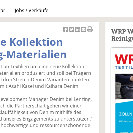
tar
Jobs / Verkäufe
WRP W
Ar
Ar
Ar
Ar
Ar
Reinig
e Kollektion
ti
ti
ti
ti
ti
k
k
k
k
k
g-Materialien
el
el
el
el
el
a
t
a
p
D
t an Textilien um eine neue Kollektion.
uf
wi
uf
er
ru
terialien produziert und soll bei Trägern
F
tt
Li
E
ck
 drei Stretch-Denim-Varianten punkten.
ac
er
n
m
e
 mit Asahi Kasei und Kaihara Denim.
e
n
k
ai
n
b
e
l
 Development Manager Denim bei Lenzing,
o
di
v
ch die Partnerschaft gehen wir einen
o
n
er
slauffähigkeit von Denim mithilfe des
k
te
se
unseres Engagements zu unterstützen.“
te
il
n
h hochwertige und ressourcenschonende
il
e
d