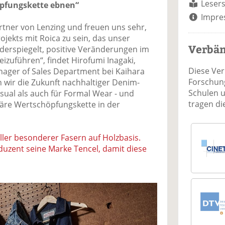
Lesers
öpfungskette ebnen“
Impre
artner von Lenzing und freuen uns sehr,
ojekts mit Roica zu sein, das unser
Verbä
rspiegelt, positive Veränderungen im
zuführen“, findet Hirofumi Inagaki,
Diese Ve
anager of Sales Department bei Kaihara
Forschung
wir die Zukunft nachhaltiger Denim-
Schulen 
ual als auch für Formal Wear - und
tragen d
läre Wertschöpfungskette in der
eller besonderer Fasern auf Holzbasis.
duzent seine Marke Tencel, damit diese