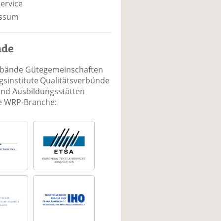
ervice
ssum
nde
rbände Gütegemeinschaften
sinstitute Qualitätsverbünde
und Ausbildungsstätten
ie WRP-Branche: