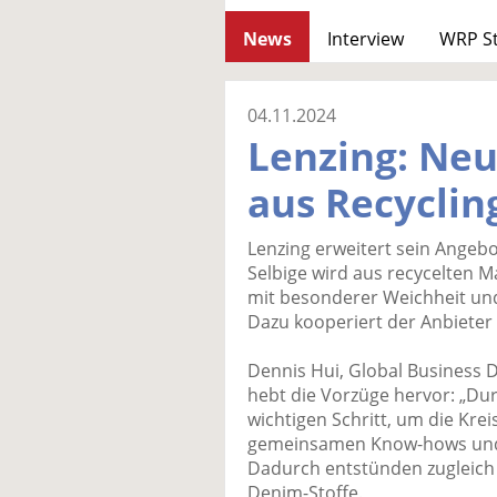
News
Interview
WRP S
04.11.2024
Lenzing: Neu
aus Recyclin
Lenzing erweitert sein Angebo
Selbige wird aus recycelten Ma
mit besonderer Weichheit und
Dazu kooperiert der Anbieter
Dennis Hui, Global Business
hebt die Vorzüge hervor: „Dur
wichtigen Schritt, um die Krei
gemeinsamen Know-hows und 
Dadurch entstünden zugleic
Denim-Stoffe.