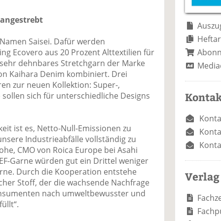
e
n
e
n
n
 angestrebt
Auszug
Heftar
n Namen Saisei. Dafür werden
Abon
ng Ecovero aus 20 Prozent Alttextilien für
d sehr dehnbares Stretchgarn der Marke
Media
on Kaihara Denim kombiniert. Drei
en zur neuen Kollektion: Super-,
Kontak
 sollen sich für unterschiedliche Designs
Konta
eit ist es, Netto-Null-Emissionen zu
Konta
nsere Industrieabfälle vollständig zu
Konta
nohe, CMO von Roica Europe bei Asahi
EF-Garne würden gut ein Drittel weniger
arne. Durch die Kooperation entstehe
Verlag
cher Stoff, der die wachsende Nachfrage
nsumenten nach umweltbewusster und
Fachze
llt“.
Fachp