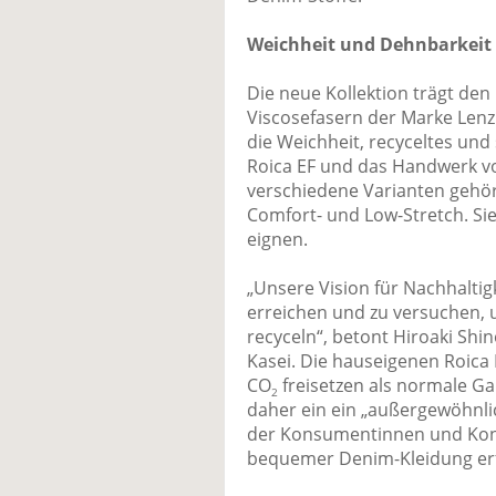
Weichheit und Dehnbarkeit
Die neue Kollektion trägt de
Viscosefasern der Marke Lenzi
die Weichheit, recyceltes un
Roica EF und das Handwerk v
verschiedene Varianten gehör
Comfort- und Low-Stretch. Sie
eignen.
„Unsere Vision für Nachhaltigk
erreichen und zu versuchen, u
recyceln“, betont Hiroaki Shi
Kasei. Die hauseigenen Roica 
CO
freisetzen als normale G
2
daher ein ein „außergewöhnli
der Konsumentinnen und Ko
bequemer Denim-Kleidung erfü