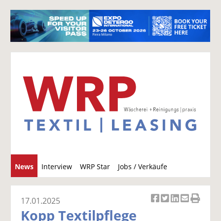
S
News
Interview
WRP Star
Jobs / Verkäufe
u
c
h
17.01.2025
Ar
Ar
Ar
Ar
Ar
e
Kopp Textilpflege
ti
ti
ti
ti
ti