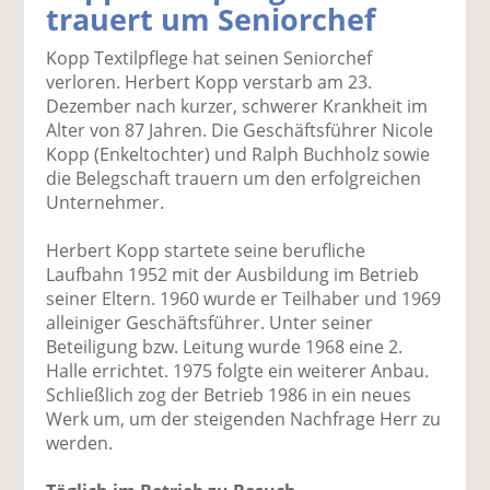
trauert um Seniorchef
k
k
k
k
k
el
el
el
el
el
Kopp Textilpflege hat seinen Seniorchef
a
t
a
p
D
verloren. Herbert Kopp verstarb am 23.
uf
wi
uf
er
ru
Dezember nach kurzer, schwerer Krankheit im
F
tt
Li
E
ck
Alter von 87 Jahren. Die Geschäftsführer Nicole
ac
er
n
m
e
Kopp (Enkeltochter) und Ralph Buchholz sowie
e
n
k
ai
n
die Belegschaft trauern um den erfolgreichen
b
e
l
Unternehmer.
o
di
v
o
n
er
Herbert Kopp startete seine berufliche
k
te
se
Laufbahn 1952 mit der Ausbildung im Betrieb
te
il
n
seiner Eltern. 1960 wurde er Teilhaber und 1969
il
e
d
alleiniger Geschäftsführer. Unter seiner
e
n
e
Beteiligung bzw. Leitung wurde 1968 eine 2.
n
n
Halle errichtet. 1975 folgte ein weiterer Anbau.
Schließlich zog der Betrieb 1986 in ein neues
Werk um, um der steigenden Nachfrage Herr zu
werden.