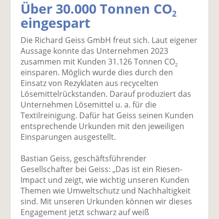
Über 30.000 Tonnen CO
k
k
k
k
k
2
eingespart
el
el
el
el
el
a
t
a
p
D
Die Richard Geiss GmbH freut sich. Laut eigener
uf
wi
uf
er
ru
Aussage konnte das Unternehmen 2023
F
tt
Li
E
ck
zusammen mit Kunden 31.126 Tonnen CO
ac
er
n
m
e
2
einsparen. Möglich wurde dies durch den
e
n
k
ai
n
Einsatz von Rezyklaten aus recycelten
b
e
l
Lösemittelrückstanden. Darauf produziert das
o
di
v
Unternehmen Lösemittel u. a. für die
o
n
er
Textilreinigung. Dafür hat Geiss seinen Kunden
k
te
se
entsprechende Urkunden mit den jeweiligen
te
il
n
Einsparungen ausgestellt.
il
e
d
e
n
e
Bastian Geiss, geschäftsführender
n
n
Gesellschafter bei Geiss: „Das ist ein Riesen-
Impact und zeigt, wie wichtig unseren Kunden
Themen wie Umweltschutz und Nachhaltigkeit
sind. Mit unseren Urkunden können wir dieses
Engagement jetzt schwarz auf weiß