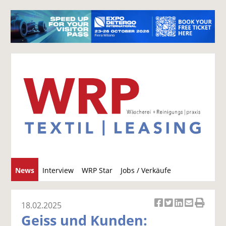
S
News
Interview
WRP Star
Jobs / Verkäufe
u
c
h
18.02.2025
Ar
Ar
Ar
Ar
Ar
e
Geiss und Kunden:
ti
ti
ti
ti
ti