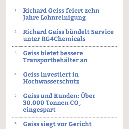
Richard Geiss feiert zehn
1
Jahre Lohnreinigung
Richard Geiss bündelt Service
2
unter RG4Chemicals
Geiss bietet bessere
3
Transportbehälter an
Geiss investiert in
4
Hochwasserschutz
Geiss und Kunden: Über
5
30.000 Tonnen CO
2
eingespart
Geiss siegt vor Gericht
6