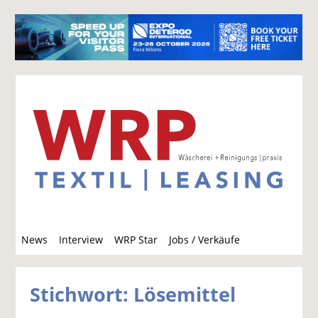
S
News
Interview
WRP Star
Jobs / Verkäufe
u
c
h
Stichwort: Lösemittel
e