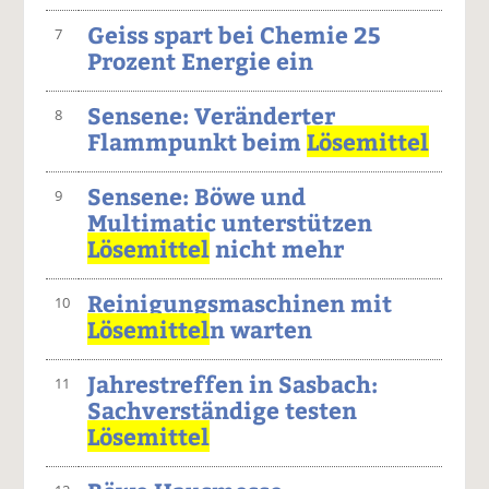
Geiss spart bei Chemie 25
7
Prozent Energie ein
Sensene: Veränderter
8
Flammpunkt beim
Lösemittel
Sensene: Böwe und
9
Multimatic unterstützen
Lösemittel
nicht mehr
Reinigungsmaschinen mit
10
Lösemittel
n warten
Jahrestreffen in Sasbach:
11
Sachverständige testen
Lösemittel