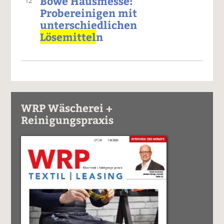
Böwe Hausmesse:
12
Probereinigen mit
unterschiedlichen
Lösemittel
n
WRP Wäscherei +
Reinigungspraxis