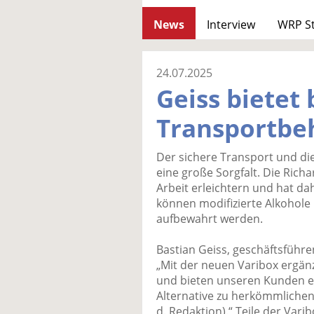
News
Interview
WRP S
24.07.2025
Geiss bietet
Transportbeh
Der sichere Transport und di
eine große Sorgfalt. Die Rich
Arbeit erleichtern und hat da
können modifizierte Alkohole
aufbewahrt werden.
Bastian Geiss, geschäftsführ
„Mit der neuen Varibox ergänz
und bieten unseren Kunden e
Alternative zu herkömmlichen
d. Redaktion).“ Teile der Var