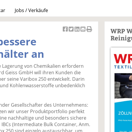
tar
Jobs / Verkäufe
WRP W
Ar
Ar
Ar
Ar
Ar
Reinig
 bessere
ti
ti
ti
ti
ti
k
k
k
k
k
älter an
el
el
el
el
el
a
t
a
p
D
e Lagerung von Chemikalien erfordern
uf
wi
uf
er
ru
ard Geiss GmbH will ihren Kunden die
F
tt
Li
E
ck
her seine Varibox 250 entwickelt. Darin
ac
er
n
m
e
 und Kohlenwasserstoffe unbedenklich
e
n
k
ai
n
b
e
l
o
di
v
ender Gesellschafter des Unternehmens:
o
n
er
en wir unser Produktportfolio perfekt
k
te
se
ine nachhaltige und besonders sichere
te
il
n
 IBCs (Intermediate Bulk Container, Anm.
il
e
d
ibox 250 sind einzeln austauschbar, um