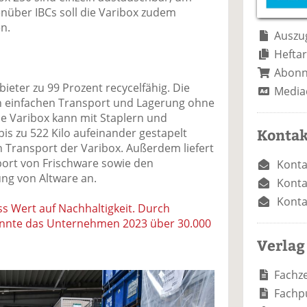
e
n
e
über IBCs soll die Varibox zudem
n
n
n.
Auszug
Heftar
Abon
ieter zu 99 Prozent recycelfähig. Die
Media
 einfachen Transport und Lagerung ohne
e Varibox kann mit Staplern und
Kontak
is zu 522 Kilo aufeinander gestapelt
Transport der Varibox. Außerdem liefert
rt von Frischware sowie den
Konta
ng von Altware an.
Konta
Konta
iss Wert auf Nachhaltigkeit. Durch
nte das Unternehmen 2023 über 30.000
Verlag
Fachze
Fachp