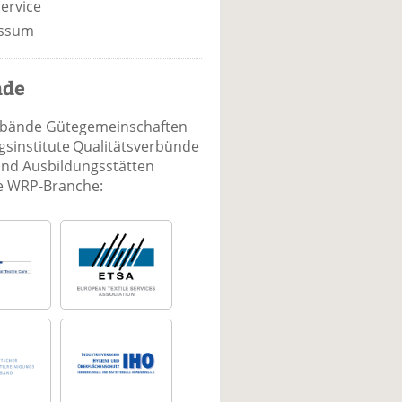
ervice
ssum
nde
rbände Gütegemeinschaften
sinstitute Qualitätsverbünde
und Ausbildungsstätten
ie WRP-Branche: