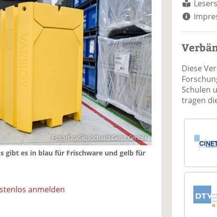
Lesers
Impre
Verbä
Diese Ve
Forschung
Schulen 
tragen d
Foto/Grafik: Richard Geiss GmbH
 gibt es in blau für Frischware und gelb für
ostenlos anmelden