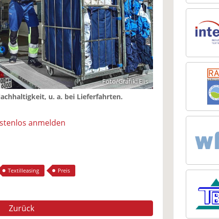
Foto/Grafik: Elis
chhaltigkeit, u. a. bei Lieferfahrten.
ostenlos anmelden
Textilleasing
Preis
Zurück