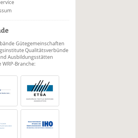
ervice
ssum
nde
rbände Gütegemeinschaften
sinstitute Qualitätsverbünde
und Ausbildungsstätten
ie WRP-Branche: