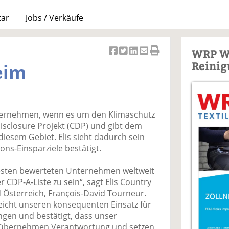
tar
Jobs / Verkäufe
WRP W
Ar
Ar
Ar
Ar
Ar
Reinig
beim
ti
ti
ti
ti
ti
k
k
k
k
k
el
el
el
el
el
a
t
a
p
D
nternehmen, wenn es um den Klimaschutz
uf
wi
uf
er
ru
isclosure Projekt (CDP) und gibt dem
F
tt
Li
E
ck
 diesem Gebiet. Elis sieht dadurch sein
ac
er
n
m
e
ns-Einsparziele bestätigt.
e
n
k
ai
n
b
e
l
 besten bewerteten Unternehmen weltweit
o
di
v
 CDP-A-Liste zu sein“, sagt Elis Country
o
n
er
Österreich, François-David Tourneur.
k
te
se
icht unseren konsequenten Einsatz für
te
il
n
ungen und bestätigt, dass unser
il
e
d
r übernehmen Verantwortung und setzen