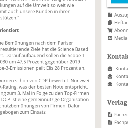
e
n
e
irkungen auf die Umwelt so weit wie
n
n
mit auch unsere Kunden in ihren
Auszug
stützen.“
Heftar
Abon
ientiert
Media
ine Bemühungen nach dem Pariser
sultierende Ziele hat die Science Based
Kontak
iert. Darauf aufbauend sollen die Scope-1-
2030 um 47,5 Prozent gegenüber 2019
e-3-Emissionen peilt Elis 28 Prozent an.
Konta
Konta
wurden schon von CDP bewertet. Nur zwei
Konta
 A-Rating, was der besten Note entspricht.
ung zum 3. Mal in Folge zu den Top-Firmen
. DCP ist eine gemeinnützige Organisation
Verlag
aschutzbemühungen von Firmen. Dafür
gebogen zum Einsatz.
Fachze
Fachp