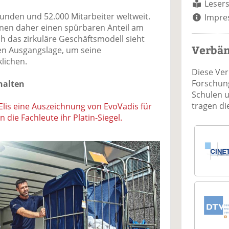
Lesers
 Kunden und 52.000 Mitarbeiter weltweit.
Impre
nen daher einen spürbaren Anteil am
 das zirkuläre Geschäftsmodell sieht
Verbä
ten Ausgangslage, um seine
klichen.
Diese Ve
Forschung
halten
Schulen 
tragen d
t Elis eine Auszeichnung von EvoVadis für
 die Fachleute ihr Platin-Siegel.