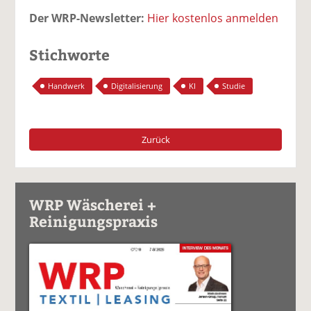
Der WRP-Newsletter:
Hier kostenlos anmelden
Stichworte
Handwerk
Digitalisierung
KI
Studie
Zurück
WRP Wäscherei +
Reinigungspraxis