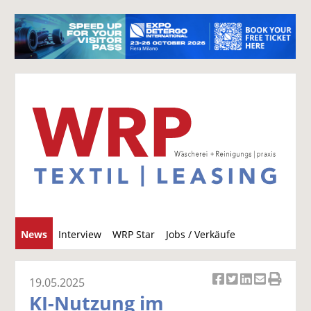
S
News
Interview
WRP Star
Jobs / Verkäufe
u
c
h
19.05.2025
Ar
Ar
Ar
Ar
Ar
e
KI-Nutzung im
ti
ti
ti
ti
ti