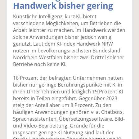
Handwerk bisher gering
k
k
k
k
k
el
el
el
el
el
Künstliche Intelligenz, kurz KI, bietet
a
t
a
p
D
verschiedene Möglichkeiten, um Betrieben die
uf
wi
uf
er
ru
Arbeit leichter zu machen. Im Handwerk werden
F
tt
Li
E
ck
solche Anwendungen bisher jedoch wenig
ac
er
n
m
e
genutzt. Laut dem KI-Index Handwerk NRW
e
n
k
ai
n
nutzen im bevölkerungsreichsten Bundesland
b
e
l
Nordrhein-Westfalen bisher zwei Drittel solcher
o
di
v
Betriebe noch keine KI.
o
n
er
k
te
se
16 Prozent der befragten Unternehmen hatten
te
il
n
bisher nur geringe Berührungspunkte mit KI in
il
e
d
ihren Unternehmen und lediglich 19 Prozent KI
e
n
e
bereits in Teilen eingeführt. Gegenüber 2023
n
n
steig der Anteil aber um 8 Prozent. Zu den
häufigen Anwendungen gehören v. a. Chatbots,
Sprachassistenten, Übersetzungssoftware, Bild-
und Video-Bearbeitung. Gründe für die
insgesamt geringe KI-Nutzung sind laut der