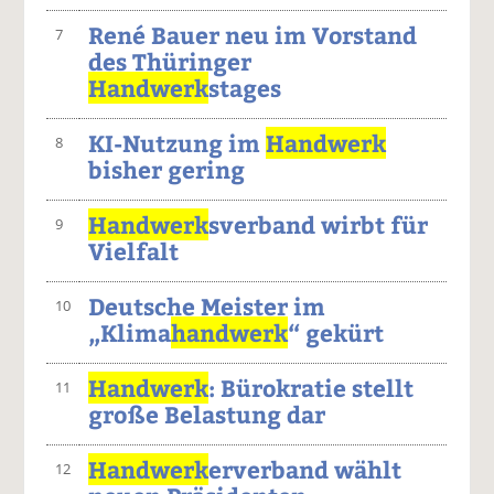
René Bauer neu im Vorstand
7
des Thüringer
Handwerk
stages
KI-Nutzung im
Handwerk
8
bisher gering
Handwerk
sverband wirbt für
9
Vielfalt
Deutsche Meister im
10
„Klima
handwerk
“ gekürt
Handwerk
: Bürokratie stellt
11
große Belastung dar
Handwerk
erverband wählt
12