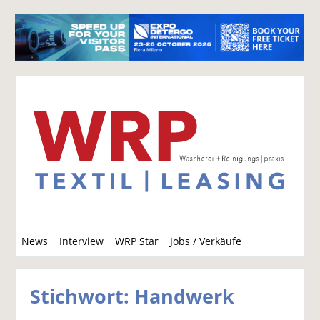
S
News
Interview
WRP Star
Jobs / Verkäufe
u
c
h
Stichwort: Handwerk
e