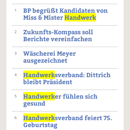
BP begrüßt Kandidaten von
1
Miss & Mister
Handwerk
Zukunfts-Kompass soll
2
Berichte vereinfachen
Wäscherei Meyer
3
ausgezeichnet
Handwerk
sverband: Dittrich
4
bleibt Präsident
Handwerk
er fühlen sich
5
gesund
Handwerk
sverband feiert 75.
6
Geburtstag