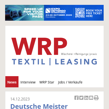
S
News
Interview
WRP Star
Jobs / Verkäufe
u
c
h
14.12.2023
Ar
Ar
Ar
Ar
Ar
e
Deutsche Meister
ti
ti
ti
ti
ti