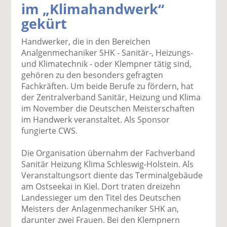
im „Klimahandwerk“
k
k
k
k
k
gekürt
el
el
el
el
el
a
t
a
p
D
Handwerker, die in den Bereichen
uf
wi
uf
er
ru
Analgenmechaniker SHK - Sanitär-, Heizungs-
F
tt
Li
E
ck
und Klimatechnik - oder Klempner tätig sind,
ac
er
n
m
e
gehören zu den besonders gefragten
e
n
k
ai
n
Fachkräften. Um beide Berufe zu fördern, hat
b
e
l
der Zentralverband Sanitär, Heizung und Klima
o
di
v
im November die Deutschen Meisterschaften
o
n
er
im Handwerk veranstaltet. Als Sponsor
k
te
se
fungierte CWS.
te
il
n
il
e
d
Die Organisation übernahm der Fachverband
e
n
e
Sanitär Heizung Klima Schleswig-Holstein. Als
n
n
Veranstaltungsort diente das Terminalgebäude
am Ostseekai in Kiel. Dort traten dreizehn
Landessieger um den Titel des Deutschen
Meisters der Anlagenmechaniker SHK an,
darunter zwei Frauen. Bei den Klempnern