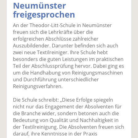
Neumünster
k
k
k
k
k
freigesprochen
el
el
el
el
el
a
t
a
p
D
An der Theodor-Litt-Schule in Neumünster
uf
wi
uf
er
ru
freuen sich die Lehrkräfte über die
F
tt
Li
E
ck
erfolgreichen Abschlüsse zahlreicher
ac
er
n
m
e
Auszubildender. Darunter befinden sich auch
e
n
k
ai
n
zwei neue Textilreiniger. Ihre Schule hebt
b
e
l
besonders die guten Leistungen im praktischen
o
di
v
Teil der Abschlussprüfung hervor. Dabei ging es
o
n
er
um die Handhabung von Reinigungsmaschinen
k
te
se
und Durchführung unterschiedlicher
te
il
n
Reinigungsverfahren.
il
e
d
e
n
e
Die Schule schreibt: „Diese Erfolge spiegeln
n
n
nicht nur das Engagement der Absolventen für
die Branche wider, sondern betonen auch die
Bedeutung von Qualität und Nachhaltigkeit in
der Textilreinigung. Die Absolventen freuen sich
darauf, ihre Kenntnisse in der Praxis