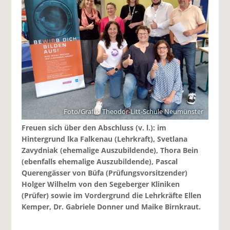
Foto/Grafik: Theodor-Litt-Schule Neumünster
Freuen sich über den Abschluss (v. l.): im
Hintergrund lka Falkenau (Lehrkraft), Svetlana
Zavydniak (ehemalige Auszubildende), Thora Bein
(ebenfalls ehemalige Auszubildende), Pascal
Querengässer von Büfa (Prüfungsvorsitzender)
Holger Wilhelm von den Segeberger Kliniken
(Prüfer) sowie im Vordergrund die Lehrkräfte Ellen
Kemper, Dr. Gabriele Donner und Maike Birnkraut.