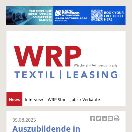
S
News
Interview
WRP Star
Jobs / Verkäufe
u
c
h
05.08.2025
Ar
Ar
Ar
Ar
Ar
e
Auszubildende in
ti
ti
ti
ti
ti