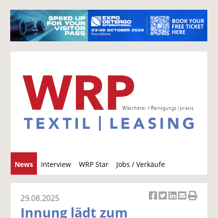
S
News
Interview
WRP Star
Jobs / Verkäufe
u
c
h
29.08.2025
Ar
Ar
Ar
Ar
Ar
e
Innung lädt zum
ti
ti
ti
ti
ti