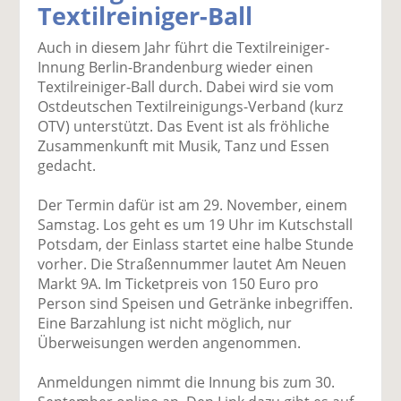
Textilreiniger-Ball
k
k
k
k
k
el
el
el
el
el
Auch in diesem Jahr führt die Textilreiniger-
a
t
a
p
D
Innung Berlin-Brandenburg wieder einen
uf
wi
uf
er
ru
Textilreiniger-Ball durch. Dabei wird sie vom
F
tt
Li
E
ck
Ostdeutschen Textilreinigungs-Verband (kurz
ac
er
n
m
e
OTV) unterstützt. Das Event ist als fröhliche
e
n
k
ai
n
Zusammenkunft mit Musik, Tanz und Essen
b
e
l
gedacht.
o
di
v
o
n
er
Der Termin dafür ist am 29. November, einem
k
te
se
Samstag. Los geht es um 19 Uhr im Kutschstall
te
il
n
Potsdam, der Einlass startet eine halbe Stunde
il
e
d
vorher. Die Straßennummer lautet Am Neuen
e
n
e
Markt 9A. Im Ticketpreis von 150 Euro pro
n
n
Person sind Speisen und Getränke inbegriffen.
Eine Barzahlung ist nicht möglich, nur
Überweisungen werden angenommen.
Anmeldungen nimmt die Innung bis zum 30.