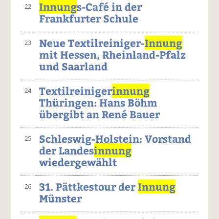
Innung
s-Café in der
22
Frankfurter Schule
Neue Textilreiniger-
Innung
23
mit Hessen, Rheinland-Pfalz
und Saarland
Textilreiniger
innung
24
Thüringen: Hans Böhm
übergibt an René Bauer
Schleswig-Holstein: Vorstand
25
der Landes
innung
wiedergewählt
31. Pättkestour der
Innung
26
Münster