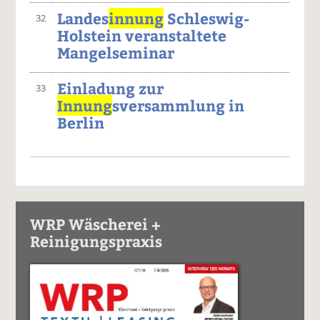
Landes
innung
Schleswig-
32
Holstein veranstaltete
Mangelseminar
Einladung zur
33
Innung
sversammlung in
Berlin
WRP Wäscherei +
Reinigungspraxis