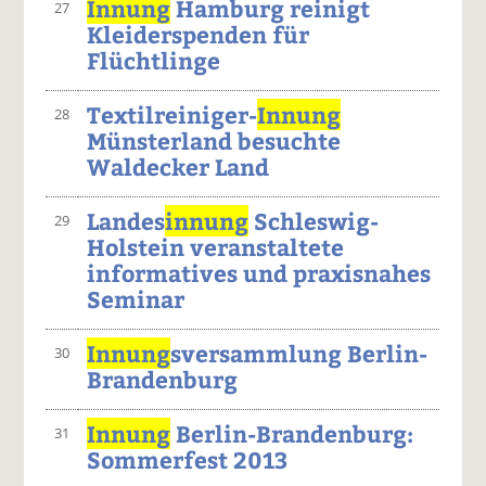
Innung
Hamburg reinigt
27
Kleiderspenden für
Flüchtlinge
Textilreiniger-
Innung
28
Münsterland besuchte
Waldecker Land
Landes
innung
Schleswig-
29
Holstein veranstaltete
informatives und praxisnahes
Seminar
Innung
sversammlung Berlin-
30
Brandenburg
Innung
Berlin-Brandenburg:
31
Sommerfest 2013