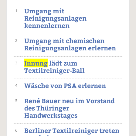
Umgang mit
1
Reinigungsanlagen
kennenlernen
Umgang mit chemischen
2
Reinigungsanlagen erlernen
Innung
lädt zum
3
Textilreiniger-Ball
Wäsche von PSA erlernen
4
René Bauer neu im Vorstand
5
des Thüringer
Handwerkstages
Berliner Textilreiniger treten
6