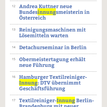
Andrea Kuttner neue
12
Bundes
innung
smeisterin in
Österreich
Reinigungsmaschinen mit
13
Lösemitteln warten
Detachurseminar in Berlin
14
Obermeistertagung erhält
15
neue Führung
Hamburger Textilreiniger-
16
Innung
: DTV übernimmt
Geschäftsführung
Textilreiniger-
Innung
Berlin-
17
Brandenburg mit neuer