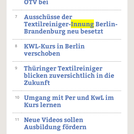
OTV bei
Ausschüsse der
7
Textilreiniger-
Innung
Berlin-
Brandenburg neu besetzt
KWL-Kurs in Berlin
8
verschoben
Thüringer Textilreiniger
9
blicken zuversichtlich in die
Zukunft
Umgang mit Per und KwL im
10
Kurs lernen
Neue Videos sollen
11
Ausbildung fördern