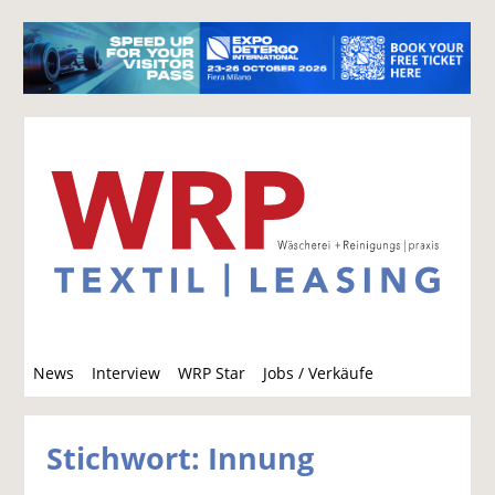
S
News
Interview
WRP Star
Jobs / Verkäufe
u
c
h
Stichwort: Innung
e