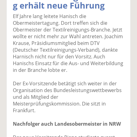
g erhält neue Führung
k
k
k
k
k
el
el
el
el
el
Elf Jahre lang leitete Hanisch die
a
t
a
p
D
Obermeistertagung. Dort treffen sich die
uf
wi
uf
er
ru
Obermeister der Textilreinigungs-Branche. Jetzt
F
tt
Li
E
ck
wollte er nicht mehr zur Wahl antreten. Joachim
ac
er
n
m
e
Krause, Präsidiumsmitglied beim DTV
e
n
k
ai
n
(Deutscher Textilreinigungs-Verband), dankte
b
e
l
Harnisch nicht nur für den Vorsitz. Auch
o
di
v
Hanischs Einsatz für die Aus- und Weiterbildung
o
n
er
in der Branche lobte er.
k
te
se
te
il
n
Der Ex-Vorsitzende betätigt sich weiter in der
il
e
d
Organisation des Bundesleistungswettbewerbs
e
n
e
und als Mitglied der
n
n
Meisterprüfungskommission. Die sitzt in
Frankfurt.
Nachfolger auch Landesobermeister in NRW