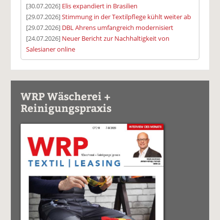
[30.07.2026]
Elis expandiert in Brasilien
[29.07.2026]
Stimmung in der Textilpflege kühlt weiter ab
[29.07.2026]
DBL Ahrens umfangreich modernisiert
[24.07.2026]
Neuer Bericht zur Nachhaltigkeit von
Salesianer online
WRP Wäscherei +
Reinigungspraxis