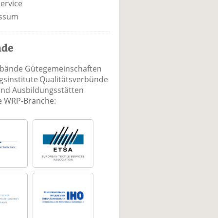
ervice
ssum
nde
rbände Gütegemeinschaften
sinstitute Qualitätsverbünde
und Ausbildungsstätten
ie WRP-Branche: