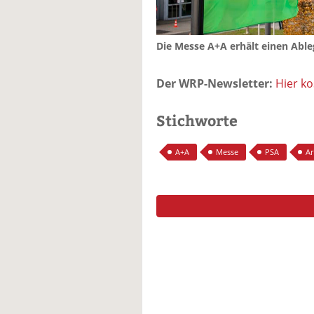
Die Messe A+A erhält einen Able
Der WRP-Newsletter:
Hier k
Stichworte
A+A
Messe
PSA
Ar