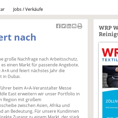
tar
Jobs / Verkäufe
WRP W
Ar
Ar
Ar
Ar
Ar
Reinig
ert nach
ti
ti
ti
ti
ti
k
k
k
k
k
el
el
el
el
el
a
t
a
p
D
ine große Nachfrage nach Arbeitsschutz.
uf
wi
uf
er
ru
 es einen Markt für passende Angebote.
F
tt
Li
E
ck
A+A und feiert nächstes Jahr die
ac
er
n
m
e
t in Dubai.
e
n
k
ai
n
b
e
l
führer beim A+A-Veranstalter Messe
o
di
v
dle East erweitern wir unser Portfolio in
o
n
er
en Region mit großem
k
te
se
scheibe zwischen Asien, Afrika und
te
il
n
d an Bedeutung. Für unsere Kundinnen
il
e
d
irekte Zugang zu einem Markt, der stark