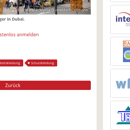
Foto/Grafik: Messe Düsseldorf/Ctillmann
ger in Dubai.
ostenlos anmelden
beitskleidung
Schutzkleidung
Zurück