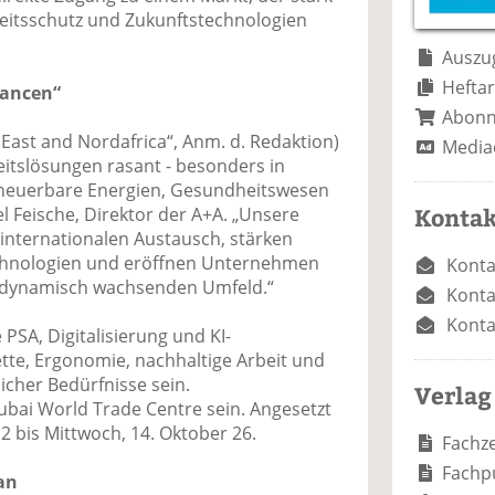
e
n
e
heitsschutz und Zukunftstechnologien
n
n
Auszug
Heftar
hancen“
Abon
East and Nordafrica“, Anm. d. Redaktion)
Media
eitslösungen rasant - besonders in
erneuerbare Energien, Gesundheitswesen
Kontak
l Feische, Direktor der A+A. „Unsere
internationalen Austausch, stärken
chnologien und eröffnen Unternehmen
Konta
 dynamisch wachsenden Umfeld.“
Konta
Konta
SA, Digitalisierung und KI-
tte, Ergonomie, nachhaltige Arbeit und
icher Bedürfnisse sein.
Verlag
ubai World Trade Centre sein. Angesetzt
2 bis Mittwoch, 14. Oktober 26.
Fachze
Fachp
an