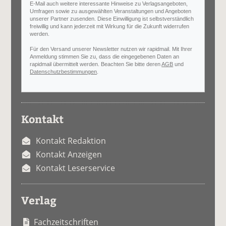
E-Mail auch weitere interessante Hinweise zu Verlagsangeboten,
Umfragen sowie zu ausgewählten Veranstaltungen und Angeboten
unserer Partner zusenden. Diese Einwilligung ist selbstverständlich
freiwillig und kann jederzeit mit Wirkung für die Zukunft widerrufen
werden.
Für den Versand unserer Newsletter nutzen wir rapidmail. Mit Ihrer
Anmeldung stimmen Sie zu, dass die eingegebenen Daten an
rapidmail übermittelt werden. Beachten Sie bitte deren
AGB
und
Datenschutzbestimmungen
.
Kontakt
Kontakt Redaktion
Kontakt Anzeigen
Kontakt Leserservice
Verlag
Fachzeitschriften