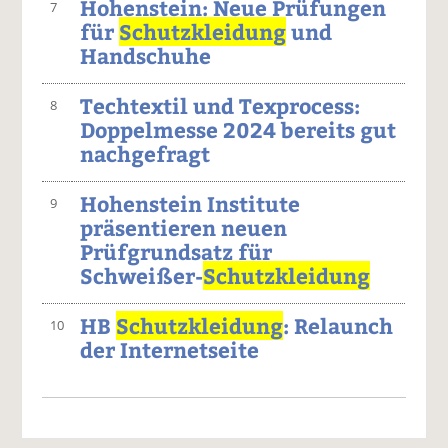
Hohenstein: Neue Prüfungen
7
für
Schutzkleidung
und
Handschuhe
Techtextil und Texprocess:
8
Doppelmesse 2024 bereits gut
nachgefragt
Hohenstein Institute
9
präsentieren neuen
Prüfgrundsatz für
Schweißer-
Schutzkleidung
HB
Schutzkleidung
: Relaunch
10
der Internetseite