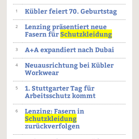
Kübler feiert 70. Geburtstag
1
Lenzing präsentiert neue
2
Fasern für
Schutzkleidung
A+A expandiert nach Dubai
3
Neuausrichtung bei Kübler
4
Workwear
1. Stuttgarter Tag für
5
Arbeitsschutz kommt
Lenzing: Fasern in
6
Schutzkleidung
zurückverfolgen