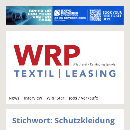
S
News
Interview
WRP Star
Jobs / Verkäufe
u
c
h
Stichwort: Schutzkleidung
e