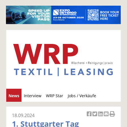
S
News
Interview
WRP Star
Jobs / Verkäufe
u
c
h
18.09.2024
Ar
Ar
Ar
Ar
Ar
e
1. Stuttgarter Tag
ti
ti
ti
ti
ti