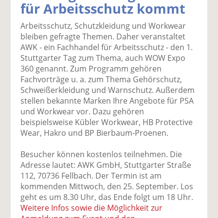
für Arbeitsschutz kommt
k
k
k
k
k
el
el
el
el
el
Arbeitsschutz, Schutzkleidung und Workwear
a
t
a
p
D
bleiben gefragte Themen. Daher veranstaltet
uf
wi
uf
er
ru
AWK - ein Fachhandel für Arbeitsschutz - den 1.
F
tt
Li
E
ck
Stuttgarter Tag zum Thema, auch WOW Expo
ac
er
n
m
e
360 genannt. Zum Programm gehören
e
n
k
ai
n
Fachvorträge u. a. zum Thema Gehörschutz,
b
e
l
Schweißerkleidung und Warnschutz. Außerdem
o
di
v
stellen bekannte Marken Ihre Angebote für PSA
o
n
er
und Workwear vor. Dazu gehören
k
te
se
beispielsweise Kübler Workwear, HB Protective
te
il
n
Wear, Hakro und BP Bierbaum-Proenen.
il
e
d
e
n
e
Besucher können kostenlos teilnehmen. Die
n
n
Adresse lautet: AWK GmbH, Stuttgarter Straße
112, 70736 Fellbach. Der Termin ist am
kommenden Mittwoch, den 25. September. Los
geht es um 8.30 Uhr, das Ende folgt um 18 Uhr.
Weitere Infos sowie die Möglichkeit zur