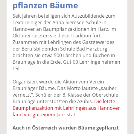
pflanzen Bäume
k
k
k
k
k
el
el
el
el
el
Seit Jahren beteiligen sich Auszubildende zum
a
t
a
p
D
Textilreiniger der Anna-Siemsen-Schule in
uf
wi
uf
er
ru
Hannover an Baumpflanzaktionen im Harz. Im
F
tt
Li
E
ck
Oktober setzten sie diese Tradition fort.
ac
er
n
m
e
Zusammen mit Lehrlingen des Gastgewerbes
e
n
k
ai
n
der Berufsbildenden Schule Bad Harzburg
b
e
l
brachten sie etwa 500 Lärchen und Buchen in
o
di
v
Braunlage in die Erde. Gut 60 Lehrlinge nahmen
o
n
er
teil.
k
te
se
te
il
n
Organisiert wurde die Aktion vom Verein
il
e
d
Braunlager Bäume. Das Motto lautete „sauber
e
n
e
vernetzt“. Schüler der 8. Klasse der Oberschule
n
n
Braunlage unterstützten die Azubis.
Die letzte
Baumpflanzaktion mit Lehrlingen aus Hannover
fand vor gut einem Jahr statt.
Auch in Österreich wurden Bäume gepflanzt