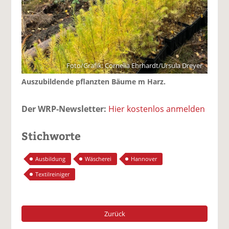
Foto/Grafik: Cornelia Ehrhardt/Ursula Dreyer
Auszubildende pflanzten Bäume m Harz.
Der WRP-Newsletter:
Hier kostenlos anmelden
Stichworte
Ausbildung
Wäscherei
Hannover
Textilreiniger
Zurück