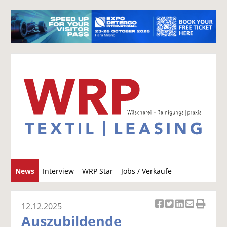
S
News
Interview
WRP Star
Jobs / Verkäufe
u
c
h
12.12.2025
Ar
Ar
Ar
Ar
Ar
e
Auszubildende
ti
ti
ti
ti
ti