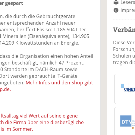
Lesers
er gespart
Impre
n, die durch die Gebrauchtgeräte
ner entsprechenden Anzahl neuer
Verbä
n, beziffert Elis so: 1.185.504 Liter
d Mineralien (Eisenäquivalente), 134.905
Diese Ve
14.209 Kilowattstunden an Energie.
Forschung
Schulen 
, dass die Organisation einen hohen Anteil
tragen d
en beschäftigt, nämlich 47 Prozent.
0 Standorte im DACH-Raum sowie
 Dort werden gebrauchte IT-Geräte
 angeboten.
Mehr Infos und den Shop gibt
p.de.
ftsalltag viel Wert auf seine eigene
ich die Firma über eine diesbezügliche
is im Sommer.