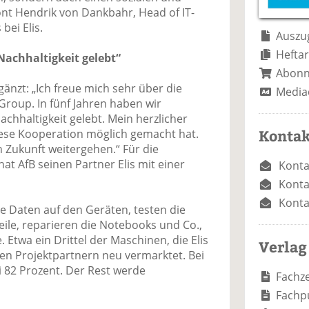
e
n
e
nt Hendrik von Dankbahr, Head of IT-
n
n
bei Elis.
Auszug
Heftar
achhaltigkeit gelebt“
Abon
gänzt: „Ich freue mich sehr über die
Media
Group. In fünf Jahren haben wir
chhaltigkeit gelebt. Mein herzlicher
Kontak
iese Kooperation möglich gemacht hat.
 Zukunft weitergehen.“ Für die
t AfB seinen Partner Elis mit einer
Konta
Konta
Konta
ie Daten auf den Geräten, testen die
ile, reparieren die Notebooks und Co.,
. Etwa ein Drittel der Maschinen, die Elis
Verlag
en Projektpartnern neu vermarktet. Bei
i 82 Prozent. Der Rest werde
Fachze
Fachp