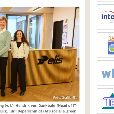
Foto/Grafik: Elis
g (v. l.): Hendrik von Dankbahr (Head of IT-
lis), Jurij Deperschmidt (AfB social & green