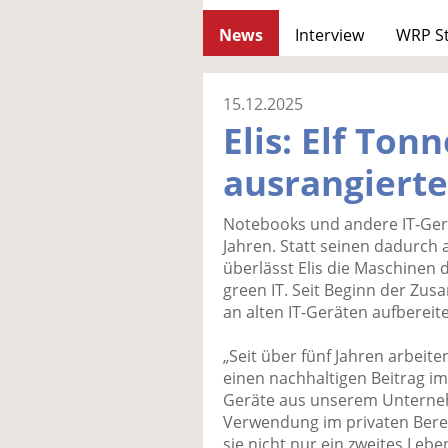
News
Interview
WRP S
15.12.2025
Elis: Elf Ton
ausrangierte
Notebooks und andere IT-Gerä
Jahren. Statt seinen dadurch 
überlässt Elis die Maschinen 
green IT. Seit Beginn der Zu
an alten IT-Geräten aufbereit
„Seit über fünf Jahren arbeit
einen nachhaltigen Beitrag im
Geräte aus unserem Unterneh
Verwendung im privaten Berei
sie nicht nur ein zweites Leb