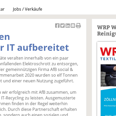
tar
Jobs / Verkäufe
WRP W
Ar
Ar
Ar
Ar
Ar
Reinig
nen
ti
ti
ti
ti
ti
k
k
k
k
k
r IT aufbereitet
el
el
el
el
el
a
t
a
p
D
te veralten innerhalb von ein paar
uf
wi
uf
er
ru
anfallenden Elektroschrott zu entsorgen,
F
tt
Li
E
ck
der gemeinnützigen Firma AfB social &
ac
er
n
m
e
sammenarbeit 2020 wurden so elf Tonnen
e
n
k
ai
n
et und einer neuen Nutzung zugeführt.
b
e
l
o
di
v
en wir erfolgreich mit AfB zusammen, um
o
n
er
 IT-Recycling zu leisten. Ausgemusterte
k
te
se
men finden in der Regel weiterhin
te
il
n
ch. Durch diese Partnerschaft erhalten
il
e
d
en, sondern auch einen sozialen und