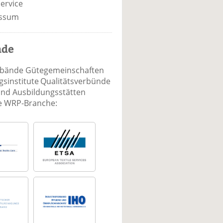
ervice
ssum
nde
rbände Gütegemeinschaften
sinstitute Qualitätsverbünde
und Ausbildungsstätten
ie WRP-Branche: