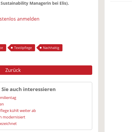
 Sustainability Managerin bei Elis).
ostenlos anmelden
ice
Textilpflege
Nachhaltig
Zurück
 Sie auch interessieren
amilientag
ien
flege kühlt weiter ab
h modernisiert
gezeichnet