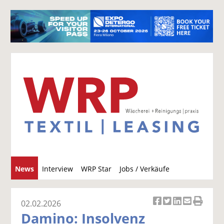
S
News
Interview
WRP Star
Jobs / Verkäufe
u
c
h
02.02.2026
Ar
Ar
Ar
Ar
Ar
e
Damino: Insolvenz
ti
ti
ti
ti
ti