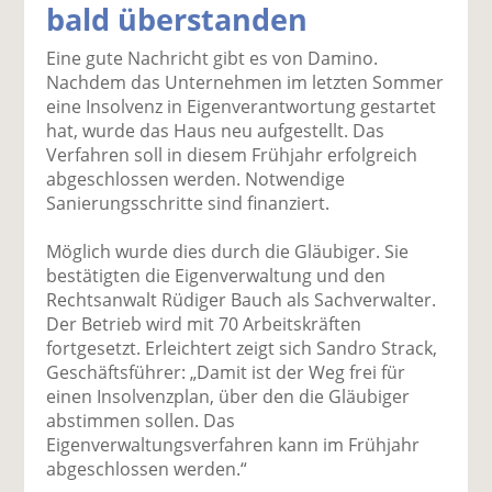
bald überstanden
k
k
k
k
k
el
el
el
el
el
Eine gute Nachricht gibt es von Damino.
a
t
a
p
D
Nachdem das Unternehmen im letzten Sommer
uf
wi
uf
er
ru
eine Insolvenz in Eigenverantwortung gestartet
F
tt
Li
E
ck
hat, wurde das Haus neu aufgestellt. Das
ac
er
n
m
e
Verfahren soll in diesem Frühjahr erfolgreich
e
n
k
ai
n
abgeschlossen werden. Notwendige
b
e
l
Sanierungsschritte sind finanziert.
o
di
v
o
n
er
Möglich wurde dies durch die Gläubiger. Sie
k
te
se
bestätigten die Eigenverwaltung und den
te
il
n
Rechtsanwalt Rüdiger Bauch als Sachverwalter.
il
e
d
Der Betrieb wird mit 70 Arbeitskräften
e
n
e
fortgesetzt. Erleichtert zeigt sich Sandro Strack,
n
n
Geschäftsführer: „Damit ist der Weg frei für
einen Insolvenzplan, über den die Gläubiger
abstimmen sollen. Das
Eigenverwaltungsverfahren kann im Frühjahr
abgeschlossen werden.“