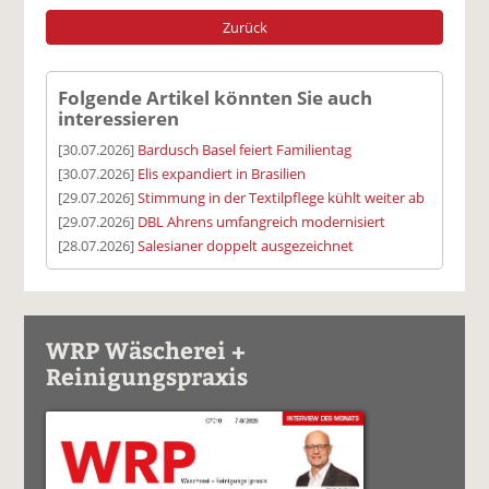
Zurück
Folgende Artikel könnten Sie auch
interessieren
[30.07.2026]
Bardusch Basel feiert Familientag
[30.07.2026]
Elis expandiert in Brasilien
[29.07.2026]
Stimmung in der Textilpflege kühlt weiter ab
[29.07.2026]
DBL Ahrens umfangreich modernisiert
[28.07.2026]
Salesianer doppelt ausgezeichnet
WRP Wäscherei +
Reinigungspraxis