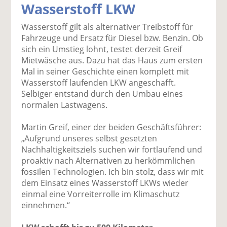
Wasserstoff LKW
k
k
k
k
k
el
el
el
el
el
Wasserstoff gilt als alternativer Treibstoff für
a
t
a
p
D
Fahrzeuge und Ersatz für Diesel bzw. Benzin. Ob
uf
wi
uf
er
ru
sich ein Umstieg lohnt, testet derzeit Greif
F
tt
Li
E
ck
Mietwäsche aus. Dazu hat das Haus zum ersten
ac
er
n
m
e
Mal in seiner Geschichte einen komplett mit
e
n
k
ai
n
Wasserstoff laufenden LKW angeschafft.
b
e
l
Selbiger entstand durch den Umbau eines
o
di
v
normalen Lastwagens.
o
n
er
k
te
se
Martin Greif, einer der beiden Geschäftsführer:
te
il
n
„Aufgrund unseres selbst gesetzten
il
e
d
Nachhaltigkeitsziels suchen wir fortlaufend und
e
n
e
proaktiv nach Alternativen zu herkömmlichen
n
n
fossilen Technologien. Ich bin stolz, dass wir mit
dem Einsatz eines Wasserstoff LKWs wieder
einmal eine Vorreiterrolle im Klimaschutz
einnehmen.“