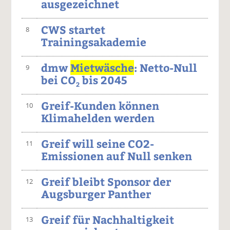
ausgezeichnet
CWS startet
8
Trainingsakademie
dmw
Mietwäsche
: Netto-Null
9
bei CO
bis 2045
2
Greif-Kunden können
10
Klimahelden werden
Greif will seine CO2-
11
Emissionen auf Null senken
Greif bleibt Sponsor der
12
Augsburger Panther
Greif für Nachhaltigkeit
13