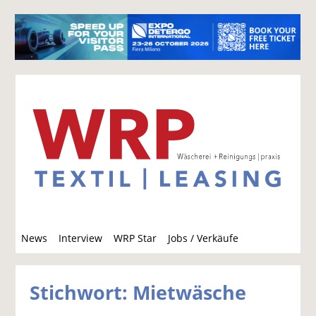
S
News
Interview
WRP Star
Jobs / Verkäufe
u
c
h
Stichwort: Mietwäsche
e