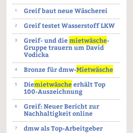
Greif baut neue Wäscherei
1
Greif testet Wasserstoff LKW
2
Greif- und die
mietwäsche
-
3
Gruppe trauern um David
Vodicka
Bronze für dmw-
Mietwäsche
4
Die
mietwäsche
erhält Top
5
100-Auszeichnung
Greif: Neuer Bericht zur
6
Nachhaltigkeit online
dmw als Top-Arbeitgeber
7