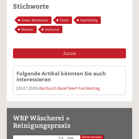
Stichworte
Green Workwear
Textil
Nachhaltig
Maxtex
Verbund
Zurück
Folgende Artikel könnten Sie auch
interessieren
[30.07.2026]
Bardusch Basel feiert Familientag
WRP Wäscherei +
Reinigungspraxis