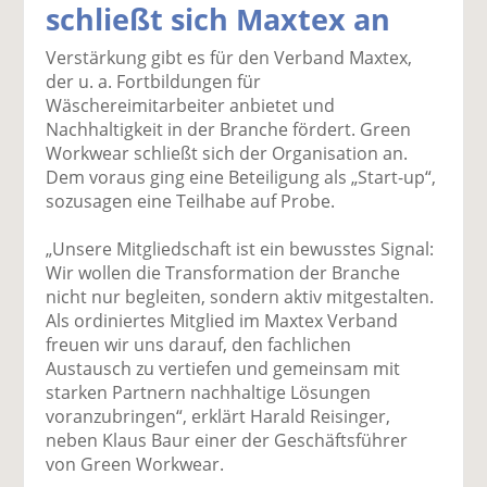
schließt sich Maxtex an
k
k
k
k
k
el
el
el
el
el
Verstärkung gibt es für den Verband Maxtex,
a
t
a
p
D
der u. a. Fortbildungen für
uf
wi
uf
er
ru
Wäschereimitarbeiter anbietet und
F
tt
Li
E
ck
Nachhaltigkeit in der Branche fördert. Green
ac
er
n
m
e
Workwear schließt sich der Organisation an.
e
n
k
ai
n
Dem voraus ging eine Beteiligung als „Start-up“,
b
e
l
sozusagen eine Teilhabe auf Probe.
o
di
v
o
n
er
„Unsere Mitgliedschaft ist ein bewusstes Signal:
k
te
se
Wir wollen die Transformation der Branche
te
il
n
nicht nur begleiten, sondern aktiv mitgestalten.
il
e
d
Als ordiniertes Mitglied im Maxtex Verband
e
n
e
freuen wir uns darauf, den fachlichen
n
n
Austausch zu vertiefen und gemeinsam mit
starken Partnern nachhaltige Lösungen
voranzubringen“, erklärt Harald Reisinger,
neben Klaus Baur einer der Geschäftsführer
von Green Workwear.