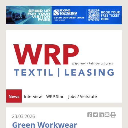
S
News
Interview
WRP Star
Jobs / Verkäufe
u
c
h
23.03.2026
Ar
Ar
Ar
Ar
Ar
e
Green Workwear
ti
ti
ti
ti
ti