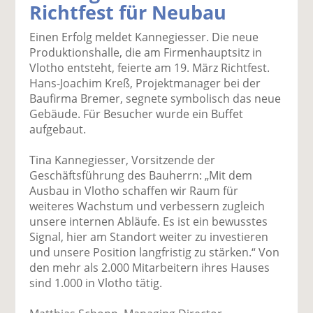
Richtfest für Neubau
k
k
k
k
k
el
el
el
el
el
Einen Erfolg meldet Kannegiesser. Die neue
a
t
a
p
D
Produktionshalle, die am Firmenhauptsitz in
uf
wi
uf
er
ru
Vlotho entsteht, feierte am 19. März Richtfest.
F
tt
Li
E
ck
Hans-Joachim Kreß, Projektmanager bei der
ac
er
n
m
e
Baufirma Bremer, segnete symbolisch das neue
e
n
k
ai
n
Gebäude. Für Besucher wurde ein Buffet
b
e
l
aufgebaut.
o
di
v
o
n
er
Tina Kannegiesser, Vorsitzende der
k
te
se
Geschäftsführung des Bauherrn: „Mit dem
te
il
n
Ausbau in Vlotho schaffen wir Raum für
il
e
d
weiteres Wachstum und verbessern zugleich
e
n
e
unsere internen Abläufe. Es ist ein bewusstes
n
n
Signal, hier am Standort weiter zu investieren
und unsere Position langfristig zu stärken.“ Von
den mehr als 2.000 Mitarbeitern ihres Hauses
sind 1.000 in Vlotho tätig.