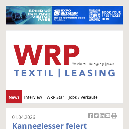
S
News
Interview
WRP Star
Jobs / Verkäufe
u
c
h
01.04.2026
Ar
Ar
Ar
Ar
Ar
e
Kannegiesser feiert
ti
ti
ti
ti
ti