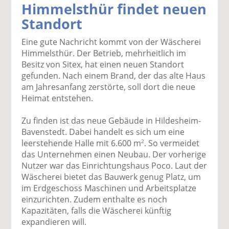
Himmelsthür findet neuen
k
k
k
k
k
Standort
el
el
el
el
el
a
t
a
p
D
Eine gute Nachricht kommt von der Wäscherei
uf
wi
uf
er
ru
Himmelsthür. Der Betrieb, mehrheitlich im
F
tt
Li
E
ck
Besitz von Sitex, hat einen neuen Standort
ac
er
n
m
e
gefunden. Nach einem Brand, der das alte Haus
e
n
k
ai
n
am Jahresanfang zerstörte, soll dort die neue
b
e
l
Heimat entstehen.
o
di
v
o
n
er
Zu finden ist das neue Gebäude in Hildesheim-
k
te
se
Bavenstedt. Dabei handelt es sich um eine
te
il
n
leerstehende Halle mit 6.600 m
. So vermeidet
2
il
e
d
das Unternehmen einen Neubau. Der vorherige
e
n
e
Nutzer war das Einrichtungshaus Poco. Laut der
n
n
Wäscherei bietet das Bauwerk genug Platz, um
im Erdgeschoss Maschinen und Arbeitsplatze
einzurichten. Zudem enthalte es noch
Kapazitäten, falls die Wäscherei künftig
expandieren will.