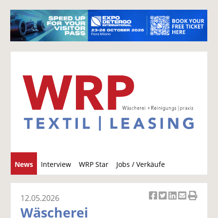
S
News
Interview
WRP Star
Jobs / Verkäufe
u
c
h
12.05.2026
Ar
Ar
Ar
Ar
Ar
e
Wäscherei
ti
ti
ti
ti
ti