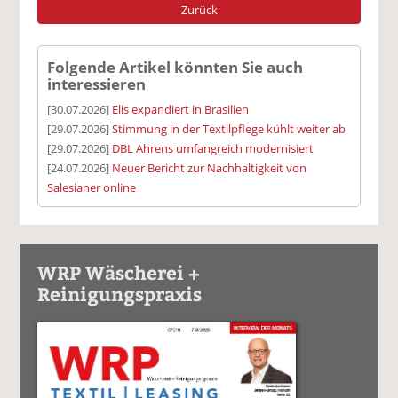
Zurück
Folgende Artikel könnten Sie auch
interessieren
[30.07.2026]
Elis expandiert in Brasilien
[29.07.2026]
Stimmung in der Textilpflege kühlt weiter ab
[29.07.2026]
DBL Ahrens umfangreich modernisiert
[24.07.2026]
Neuer Bericht zur Nachhaltigkeit von
Salesianer online
WRP Wäscherei +
Reinigungspraxis