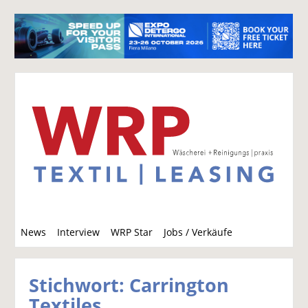
S
News
Interview
WRP Star
Jobs / Verkäufe
u
c
h
Stichwort: Carrington
e
Textiles