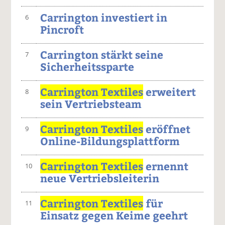
Carrington investiert in
6
Pincroft
Carrington stärkt seine
7
Sicherheitssparte
Carrington Textiles
erweitert
8
sein Vertriebsteam
Carrington Textiles
eröffnet
9
Online-Bildungsplattform
Carrington Textiles
ernennt
10
neue Vertriebsleiterin
Carrington Textiles
für
11
Einsatz gegen Keime geehrt