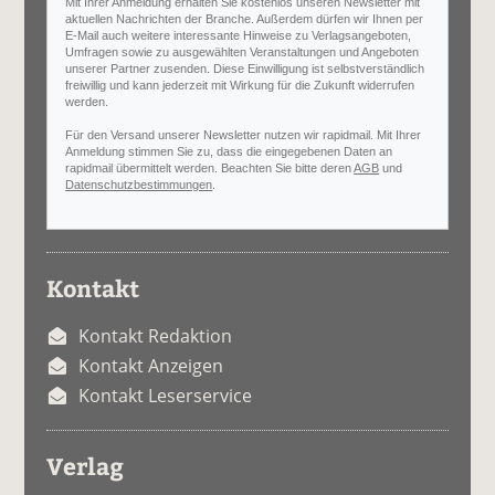
Mit Ihrer Anmeldung erhalten Sie kostenlos unseren Newsletter mit
aktuellen Nachrichten der Branche. Außerdem dürfen wir Ihnen per
E-Mail auch weitere interessante Hinweise zu Verlagsangeboten,
Umfragen sowie zu ausgewählten Veranstaltungen und Angeboten
unserer Partner zusenden. Diese Einwilligung ist selbstverständlich
freiwillig und kann jederzeit mit Wirkung für die Zukunft widerrufen
werden.
Für den Versand unserer Newsletter nutzen wir rapidmail. Mit Ihrer
Anmeldung stimmen Sie zu, dass die eingegebenen Daten an
rapidmail übermittelt werden. Beachten Sie bitte deren
AGB
und
Datenschutzbestimmungen
.
Kontakt
Kontakt Redaktion
Kontakt Anzeigen
Kontakt Leserservice
Verlag