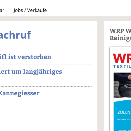
ar
Jobs / Verkäufe
WRP W
achruf
Reinig
ifl ist verstorben
uert um langjähriges
Kannegiesser