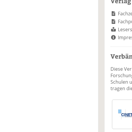
Verlag
Fachze
Fachp
Lesers
Impre
Verbä
Diese Ve
Forschung
Schulen 
tragen d