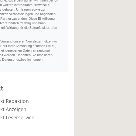
nche. Außerdem dürfen wir Ihnen per E-
h weitere interessante Hinweise zu
angeboten, Umfragen sowie zu
hlten Veranstaltungen und Angeboten
Partner zusenden. Diese Einwilligung
stverständlich freiwillig und kann
t mit Wirkung für die Zukunft widerrufen
 Versand unserer Newsletter nutzen wir
l. Mit Ihrer Anmeldung stimmen Sie zu,
e eingegebenen Daten an rapidmail
elt werden. Beachten Sie bitte deren
d
Datenschutzbestimmungen
.
t
kt Redaktion
kt Anzeigen
kt Leserservice