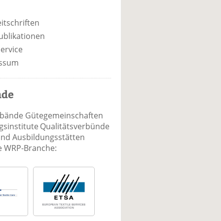
itschriften
ublikationen
ervice
ssum
nde
rbände Gütegemeinschaften
sinstitute Qualitätsverbünde
und Ausbildungsstätten
ie WRP-Branche: