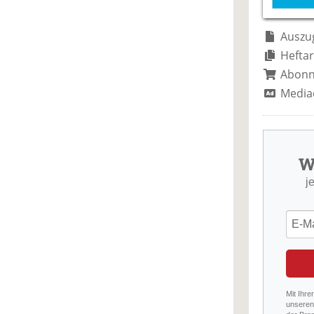
Auszug
Heftar
Abon
Media
W
j
Mit Ihre
unseren 