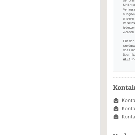
der Bra
Mail auc
Verlags
ausgewä
unserer 
ist selb
jederzei
werden.
Für den
rapidmai
dass di
übermitt
AGB
un
Kontak
Konta
Konta
Konta