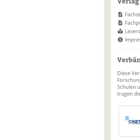
Verlag
Fachze
Fachp
Lesers
Impre
Verbä
Diese Ve
Forschung
Schulen 
tragen d