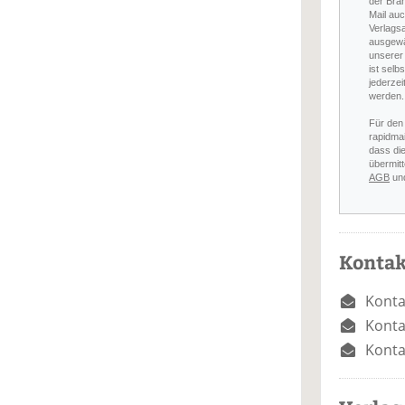
der Bra
Mail auc
Verlags
ausgewä
unserer 
ist selb
jederzei
werden.
Für den
rapidmai
dass di
übermitt
AGB
un
Kontak
Konta
Konta
Konta