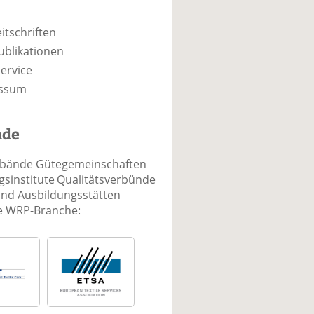
itschriften
ublikationen
ervice
ssum
nde
rbände Gütegemeinschaften
sinstitute Qualitätsverbünde
und Ausbildungsstätten
ie WRP-Branche: