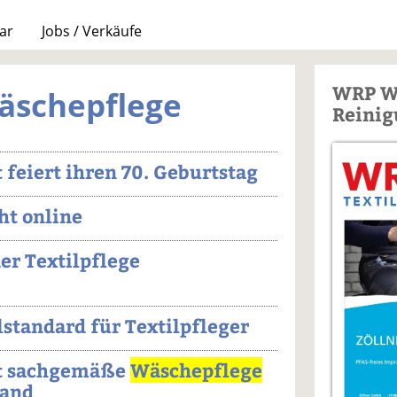
ar
Jobs / Verkäufe
WRP W
äschepflege
Reinig
feiert ihren 70. Geburtstag
ht online
er Textilpflege
lstandard für Textilpfleger
t sachgemäße
Wäschepflege
tand