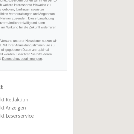
nche. Außerdem dürfen wir Ihnen per E-
h weitere interessante Hinweise zu
angeboten, Umfragen sowie zu
hlten Veranstaltungen und Angeboten
Partner zusenden. Diese Einwilligung
stverständlich freiwillig und kann
t mit Wirkung für die Zukunft widerrufen
 Versand unserer Newsletter nutzen wir
l. Mit Ihrer Anmeldung stimmen Sie zu,
e eingegebenen Daten an rapidmail
elt werden. Beachten Sie bitte deren
d
Datenschutzbestimmungen
.
t
kt Redaktion
kt Anzeigen
kt Leserservice