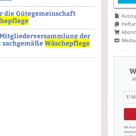
r die Gütegemeinschaft
Auszug
hepflege
Heftar
Abon
 Mitgliederversammlung der
Media
t sachgemäße
Wäschepflege
W
j
Mit Ihre
unseren 