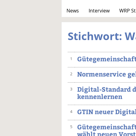
News
Interview
WRP St
Stichwort: W
Gütegemeinschaft 
1
Normenservice ge
2
Digital-Standard d
3
kennenlernen
GTIN neuer Digita
4
Gütegemeinschaf
5
wählt neuen Vors