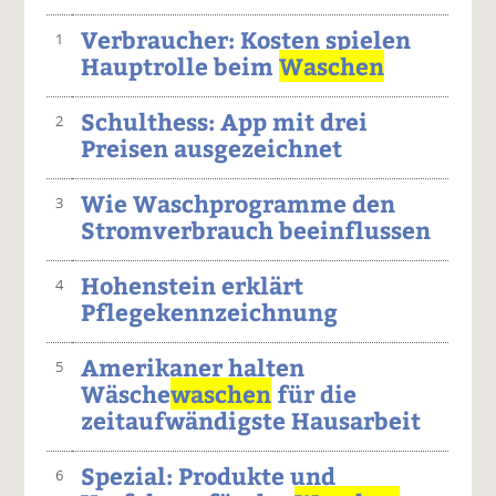
Verbraucher: Kosten spielen
1
Hauptrolle beim
Waschen
Schulthess: App mit drei
2
Preisen ausgezeichnet
Wie Waschprogramme den
3
Stromverbrauch beeinflussen
Hohenstein erklärt
4
Pflegekennzeichnung
Amerikaner halten
5
Wäsche
waschen
für die
zeitaufwändigste Hausarbeit
Spezial: Produkte und
6