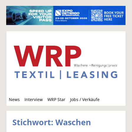
S
News
Interview
WRP Star
Jobs / Verkäufe
u
c
h
Stichwort: Waschen
e