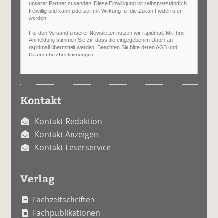
unserer Partner zusenden. Diese Einwilligung ist selbstverständlich
freiwillig und kann jederzeit mit Wirkung für die Zukunft widerrufen
werden.
Für den Versand unserer Newsletter nutzen wir rapidmail. Mit Ihrer
Anmeldung stimmen Sie zu, dass die eingegebenen Daten an
rapidmail übermittelt werden. Beachten Sie bitte deren
AGB
und
Datenschutzbestimmungen
.
Kontakt
Kontakt Redaktion
Kontakt Anzeigen
Kontakt Leserservice
Verlag
Fachzeitschriften
Fachpublikationen