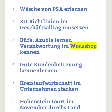
Wäsche von PSA erlernen
1
EU-Richtlinien im
2
Geschäftsalltag umsetzen
Büfa: Azubis lernen
3
Verantwortung im
Workshop
kennen
Gute Kundenbetreuung
4
kennenlernen
Kreislaufwirtschaft im
5
Unternehmen stärken
Hohenstein tourt im
6
November durchs Land