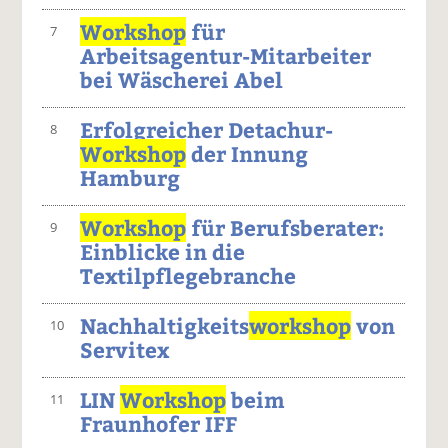
Workshop
für
7
Arbeitsagentur-Mitarbeiter
bei Wäscherei Abel
Erfolgreicher Detachur-
8
Workshop
der Innung
Hamburg
Workshop
für Berufsberater:
9
Einblicke in die
Textilpflegebranche
Nachhaltigkeits
workshop
von
10
Servitex
LIN
Workshop
beim
11
Fraunhofer IFF