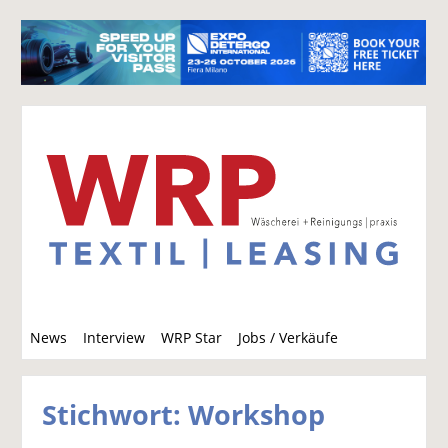
S
News
Interview
WRP Star
Jobs / Verkäufe
u
c
h
Stichwort: Workshop
e