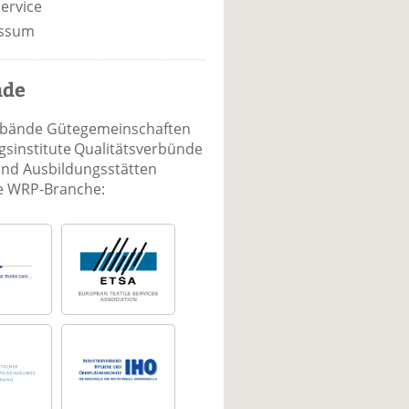
ervice
ssum
nde
rbände Gütegemeinschaften
sinstitute Qualitätsverbünde
und Ausbildungsstätten
ie WRP-Branche: