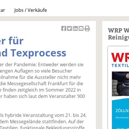
tar
Jobs / Verkäufe
WRP W
Ar
Ar
Ar
Ar
Ar
Reinig
r für
ti
ti
ti
ti
ti
k
k
k
k
k
nd Texprocess
el
el
el
el
el
a
t
a
p
D
er der Pandemie: Entweder werden sie
uf
wi
uf
er
ru
engen Auflagen so viele Besucher
F
tt
Li
E
ck
eilnahme für die Aussteller nicht mehr
ac
er
n
m
e
die Messegesellschaft Frankfurt für die
e
n
k
ai
n
e finden zeitgleich im Sommer 2022 in
b
e
l
er haben sich laut dem Veranstalter 900
o
di
v
o
n
er
k
te
se
als hybride Veranstaltung vom 21. bis 24.
te
il
n
 dem Messegelände stattfinden. Auf der
il
e
d
Textilien, funktionale Bekleidungsstoffe