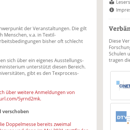
Lesers
Impre
Verbä
chwerpunkt der Veranstaltungen. Die gilt
 Menschen, v.a. in Textil-
Diese Ve
rbeitsbedingungen bisher oft schlecht
Forschung
Schulen 
tragen d
en sich über ein eigenes Ausstellungs-
ministerium unterstützt diesen Bereich.
versitäten, gibt es den Texprocess-
sich über weitere Anmeldungen von
nyurl.com/5yrnd2mk.
l verschoben
ie Doppelmesse bereits zweimal