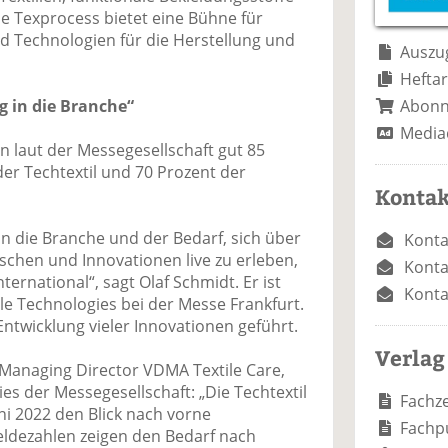
e
n
e
Die Texprocess bietet eine Bühne für
n
n
d Technologien für die Herstellung und
Auszug
Heftar
Abon
 in die Branche“
Media
n laut der Messegesellschaft gut 85
er Techtextil und 70 Prozent der
Kontak
 die Branche und der Bedarf, sich über
Konta
chen und Innovationen live zu erleben,
Konta
ternational“, sagt Olaf Schmidt. Er ist
Konta
ile Technologies bei der Messe Frankfurt.
Entwicklung vieler Innovationen geführt.
Verlag
, Managing Director VDMA Textile Care,
es der Messegesellschaft: „Die Techtextil
Fachze
i 2022 den Blick nach vorne
Fachp
ldezahlen zeigen den Bedarf nach