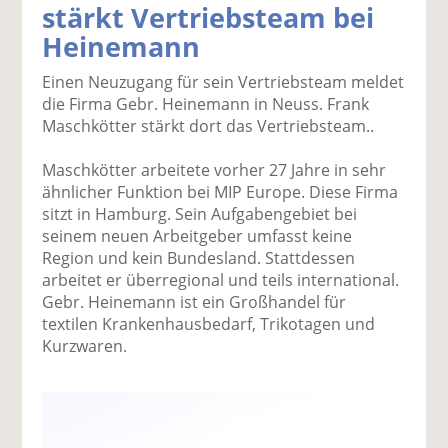
stärkt Vertriebsteam bei
k
k
k
k
k
Heinemann
el
el
el
el
el
a
t
a
p
D
Einen Neuzugang für sein Vertriebsteam meldet
uf
wi
uf
er
ru
die Firma Gebr. Heinemann in Neuss. Frank
F
tt
Li
E
ck
Maschkötter stärkt dort das Vertriebsteam..
ac
er
n
m
e
e
n
k
ai
n
Maschkötter arbeitete vorher 27 Jahre in sehr
b
e
l
ähnlicher Funktion bei MIP Europe. Diese Firma
o
di
v
sitzt in Hamburg. Sein Aufgabengebiet bei
o
n
er
seinem neuen Arbeitgeber umfasst keine
k
te
se
Region und kein Bundesland. Stattdessen
te
il
n
arbeitet er überregional und teils international.
il
e
d
Gebr. Heinemann ist ein Großhandel für
e
n
e
textilen Krankenhausbedarf, Trikotagen und
n
n
Kurzwaren.