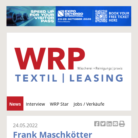
S
News
Interview
WRP Star
Jobs / Verkäufe
u
c
h
24.05.2022
Ar
Ar
Ar
Ar
Ar
e
Frank Maschkötter
ti
ti
ti
ti
ti